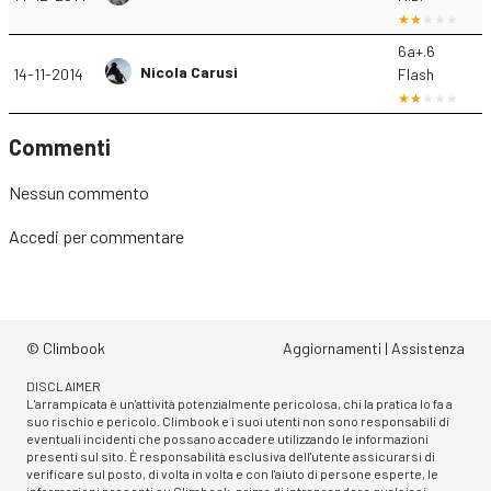
6a+.6
Nicola Carusi
14-11-2014
Flash
Commenti
Nessun commento
Accedi
per commentare
© Climbook
Aggiornamenti
|
Assistenza
DISCLAIMER
L'arrampicata è un'attività potenzialmente pericolosa, chi la pratica lo fa a
suo rischio e pericolo. Climbook e i suoi utenti non sono responsabili di
eventuali incidenti che possano accadere utilizzando le informazioni
presenti sul sito. È responsabilità esclusiva dell'utente assicurarsi di
verificare sul posto, di volta in volta e con l'aiuto di persone esperte, le