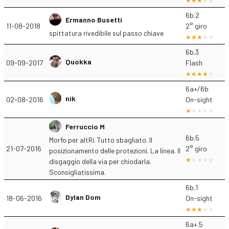
6b.2
Ermanno Busetti
11-08-2018
2° giro
spittatura rivedibile sul passo chiave
6b.3
Quokka
09-09-2017
Flash
6a+/6b
nik
02-08-2016
On-sight
Ferruccio M
6b.5
Morfo per altRi. Tutto sbagliato. Il
21-07-2016
2° giro
posizionamento delle protezioni. La linea. Il
disgaggio della via per chiodarla.
Sconsigliatissima.
6b.1
Dylan Dom
18-06-2016
On-sight
6a+.5