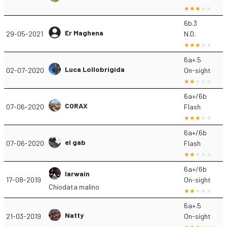
6b.3
Er Maghena
29-05-2021
N.D.
6a+.5
Luca Lollobrigida
02-07-2020
On-sight
6a+/6b
CORAX
07-06-2020
Flash
6a+/6b
el gab
07-06-2020
Flash
6a+/6b
Iarwain
17-08-2019
On-sight
Chiodata malino
6a+.5
Natty
21-03-2019
On-sight