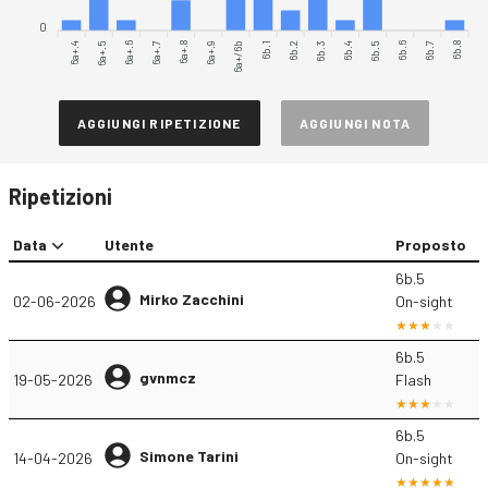
0
6a+.4
6a+.5
6a+.6
6a+.7
6a+.8
6a+.9
6a+/6b
6b.2
6b.3
6b.4
6b.5
6b.6
6b.7
6b.8
6b.1
AGGIUNGI RIPETIZIONE
AGGIUNGI NOTA
Ripetizioni
Data
Utente
Proposto
6b.5
Mirko Zacchini
02-06-2026
On-sight
6b.5
gvnmcz
19-05-2026
Flash
6b.5
Simone Tarini
14-04-2026
On-sight