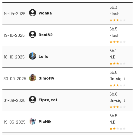
6b.3
Wonka
14-04-2026
Flash
6b.5
Dani82
19-10-2025
Flash
6b.1
Lullo
18-10-2025
N.D.
6b.5
SimoMV
30-09-2025
On-sight
6b.8
Elproject
01-06-2025
On-sight
6b.5
PicNik
19-05-2025
N.D.