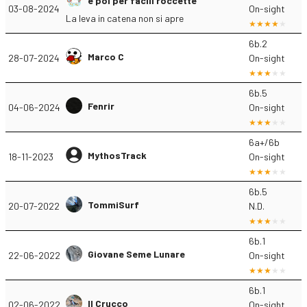
e poi per facili roccette
03-08-2024
On-sight
La leva in catena non si apre
6b.2
Marco C
28-07-2024
On-sight
6b.5
Fenrir
04-06-2024
On-sight
6a+/6b
MythosTrack
18-11-2023
On-sight
6b.5
TommiSurf
20-07-2022
N.D.
6b.1
Giovane Seme Lunare
22-06-2022
On-sight
6b.1
Il Crucco
02-06-2022
On-sight