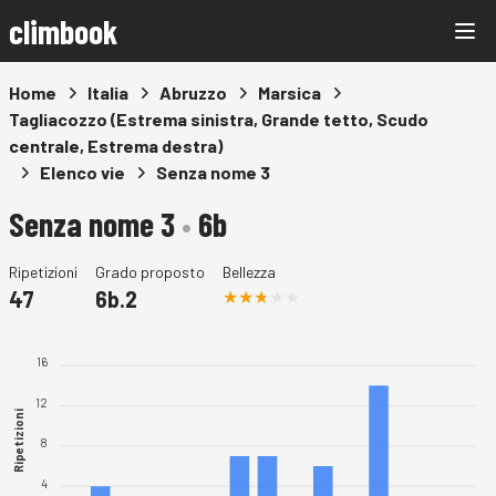
climbook
Home
Italia
Abruzzo
Marsica
Tagliacozzo (Estrema sinistra, Grande tetto, Scudo
centrale, Estrema destra)
Elenco vie
Senza nome 3
Senza nome 3
•
6b
Ripetizioni
Grado proposto
Bellezza
47
6b.2
16
12
Ripetizioni
8
4