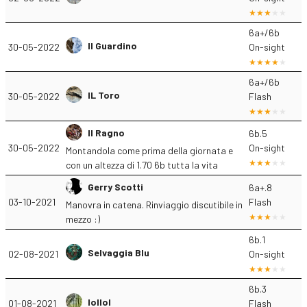
6a+/6b
Il Guardino
30-05-2022
On-sight
6a+/6b
IL Toro
30-05-2022
Flash
Il Ragno
6b.5
30-05-2022
On-sight
Montandola come prima della giornata e
con un altezza di 1.70 6b tutta la vita
Gerry Scotti
6a+.8
03-10-2021
Flash
Manovra in catena. Rinviaggio discutibile in
mezzo :)
6b.1
Selvaggia Blu
02-08-2021
On-sight
6b.3
lollol
01-08-2021
Flash