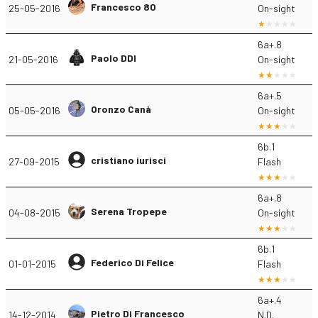
Francesco 80
25-05-2016
On-sight
6a+.8
Paolo DDI
21-05-2016
On-sight
6a+.5
Oronzo Canà
05-05-2016
On-sight
6b.1
cristiano iurisci
27-09-2015
Flash
6a+.8
Serena Tropepe
04-08-2015
On-sight
6b.1
Federico Di Felice
01-01-2015
Flash
6a+.4
Pietro Di Francesco
14-12-2014
N.D.