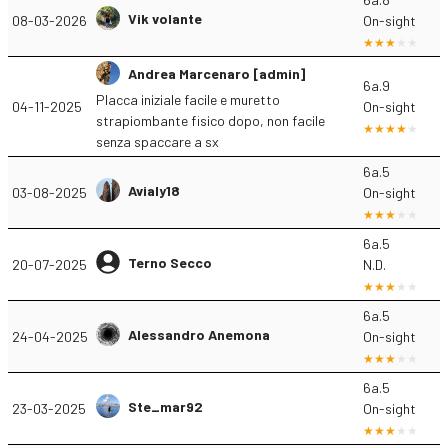
Vik volante
08-03-2026
On-sight
Andrea Marcenaro [admin]
6a.9
Placca iniziale facile e muretto
04-11-2025
On-sight
strapiombante fisico dopo, non facile
senza spaccare a sx
6a.5
Avialy18
03-08-2025
On-sight
6a.5
Terno Secco
20-07-2025
N.D.
6a.5
Alessandro Anemona
24-04-2025
On-sight
6a.5
Ste_mar92
23-03-2025
On-sight