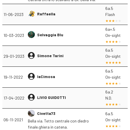
6a.5
Raffaella
11-06-2023
Flash
6a+.5
Selvaggia Blu
10-03-2023
On-sight
6a.5
Simone Tarini
29-01-2023
On-sight
6a.5
laCimosa
19-11-2022
On-sight
6a.2
LIVIO GUIDOTTI
17-04-2022
N.D.
Civetta73
6a.5
06-11-2021
On-sight
Bella via. Tetto centrale con diedro
finale.ghiera in catena.