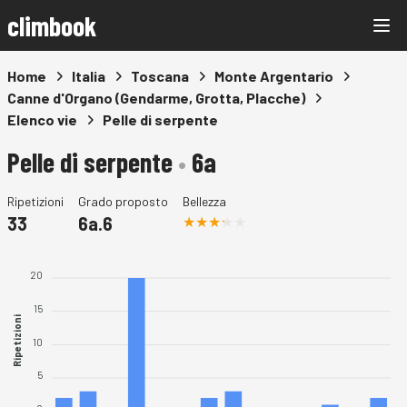
climbook
Home
Italia
Toscana
Monte Argentario
Canne d'Organo (Gendarme, Grotta, Placche)
Elenco vie
Pelle di serpente
Pelle di serpente
•
6a
Ripetizioni
Grado proposto
Bellezza
33
6a.6
20
15
Ripetizioni
10
5