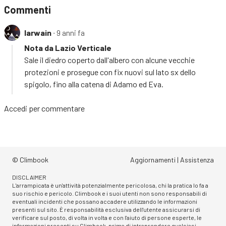
Commenti
Iarwain
∙ 9 anni fa
Nota da Lazio Verticale
Sale il diedro coperto dall'albero con alcune vecchie
protezioni e prosegue con fix nuovi sul lato sx dello
spigolo, fino alla catena di Adamo ed Eva.
Accedi
per commentare
© Climbook
Aggiornamenti
|
Assistenza
DISCLAIMER
L'arrampicata è un'attività potenzialmente pericolosa, chi la pratica lo fa a
suo rischio e pericolo. Climbook e i suoi utenti non sono responsabili di
eventuali incidenti che possano accadere utilizzando le informazioni
presenti sul sito. È responsabilità esclusiva dell'utente assicurarsi di
verificare sul posto, di volta in volta e con l'aiuto di persone esperte, le
informazioni presenti su Climbook, prima di intraprendere qualsiasi