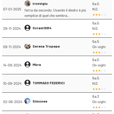
ironvigiu
6a.5
07-01-2025
N.D.
fatta da secondo. Usando il diedro è più
semplice di quel che sembra...
6a.5
Ocram1984
29-11-2024
N.D.
6a.5
Serena Tropepe
09-11-2024
On-sight
6a.5
Mbra
14-09-2024
On-sight
6a.5
TOMMASO FEDERICI
10-09-2024
N.D.
6a.3
Simonee
02-06-2024
On-sight