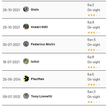
6a.2
Giuls
26-10-2021
On-sight
6a.9
nnaarrddii
26-10-2021
On-sight
6a+.5
Federico Nistri
30-07-2021
On-sight
6a.8
lollol
18-07-2021
On-sight
6a.5
PlacMan
25-05-2014
On-sight
6a+.3
Tony Lionetti
09-07-2012
On-sight