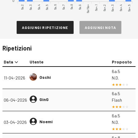
0
6a.2
6a.3
6a.4
6a.6
6a.7
6a.8
6a.9
6a/6a+
6a+.1
6a+.3
6a+.4
6a+.5
6a.5
6a+.2
AGGIUNGI RIPETIZIONE
AGGIUNGI NOTA
Ripetizioni
Data
Utente
Proposto
6a.5
Oschi
11-04-2026
N.D.
6a.5
GinG
06-04-2026
Flash
6a.5
Noemi
03-04-2026
N.D.
6a.8