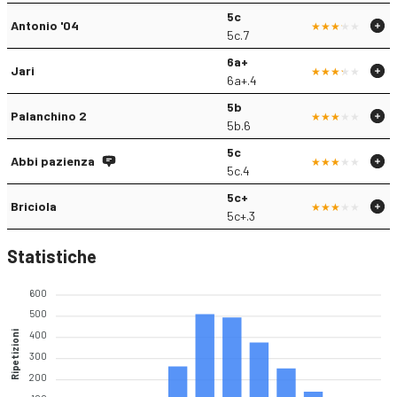
5c
Antonio '04
5c.7
6a+
Jari
6a+.4
5b
Palanchino 2
5b.6
5c
Abbi pazienza
5c.4
5c+
Briciola
5c+.3
Statistiche
600
500
Ripetizioni
400
300
200