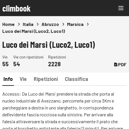
climbook
Home
Italia
Abruzzo
Marsica
Luco dei Marsi (Luco2, Luco1)
Luco dei Marsi (Luco2, Luco1)
Vie
Vie con ripetizioni
Ripetizioni
55
54
2228
PDF
Info
Vie
Ripetizioni
Classifica
Accesso: Da Luco dei Marsi prendere la strada che porta al
nucleo industriale di Avezzano, percorrerla per circa 3Km e
parcheggiare a destra in uno slarghetto, in corrispondenza
dell'evidente fascia rocciosa sulla sinistra. Per arrivare alla
falesia attraversare la strada e successivamente il prato che
porta al boschetto antistante alla falesia (2 minuti). Per arrivare