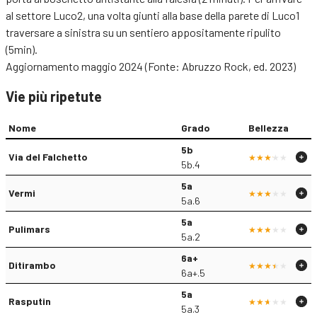
al settore Luco2, una volta giunti alla base della parete di Luco1
traversare a sinistra su un sentiero appositamente ripulito
(5min).
Aggiornamento maggio 2024 (Fonte: Abruzzo Rock, ed. 2023)
Vie più ripetute
Nome
Grado
Bellezza
5b
Via del Falchetto
5b.4
5a
Vermi
5a.6
5a
Pulimars
5a.2
6a+
Ditirambo
6a+.5
5a
Rasputin
5a.3