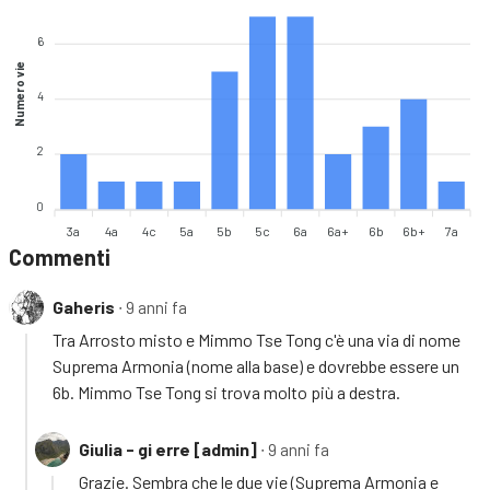
6
Numero vie
4
2
0
3a
4a
4c
5a
5b
5c
6a
6a+
6b
6b+
7a
Commenti
Gaheris
∙ 9 anni fa
Tra Arrosto misto e Mimmo Tse Tong c'è una via di nome
Suprema Armonia (nome alla base) e dovrebbe essere un
6b. Mimmo Tse Tong si trova molto più a destra.
Giulia - gi erre [admin]
∙ 9 anni fa
Grazie. Sembra che le due vie (Suprema Armonia e