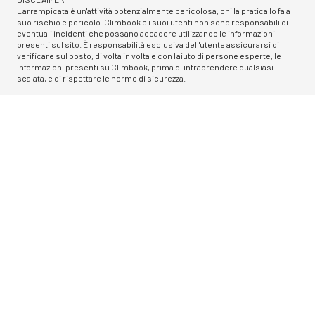
L'arrampicata è un'attività potenzialmente pericolosa, chi la pratica lo fa a
suo rischio e pericolo. Climbook e i suoi utenti non sono responsabili di
eventuali incidenti che possano accadere utilizzando le informazioni
presenti sul sito. È responsabilità esclusiva dell'utente assicurarsi di
verificare sul posto, di volta in volta e con l'aiuto di persone esperte, le
informazioni presenti su Climbook, prima di intraprendere qualsiasi
scalata, e di rispettare le norme di sicurezza.