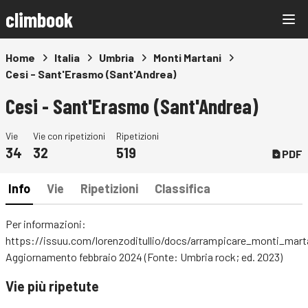
climbook
Home
Italia
Umbria
Monti Martani
Cesi - Sant'Erasmo (Sant'Andrea)
Cesi - Sant'Erasmo (Sant'Andrea)
Vie
Vie con ripetizioni
Ripetizioni
34
32
519
PDF
Info
Vie
Ripetizioni
Classifica
Per informazioni:
https://issuu.com/lorenzoditullio/docs/arrampicare_monti_mart
Aggiornamento febbraio 2024 (Fonte: Umbria rock; ed. 2023)
Vie più ripetute