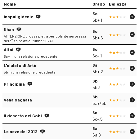
Nome
Grado
Bellezza
5c
Inspuligidenie
5b+.1
Khan
5c
ATTENZIONE grossa pietra pericolante nei pressi
5b+.6
del 3° spit a dx (autunno 2024)
5c
Altai
5c+.1
6a+ in una relazione precedente
6a
L'ululato di Artù
5b+.2
5b in una relazione precedente
6b
Principina
6b.3
6b
Vena bagnata
6a+/6b
6a
Il deserto del Gobi
5c+.5
6a
La neve del 2012
6a.8