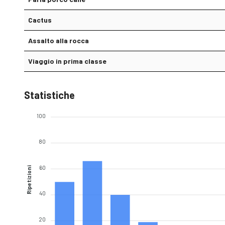
Cactus
Assalto alla rocca
Viaggio in prima classe
Statistiche
100
80
60
Ripetizioni
40
20