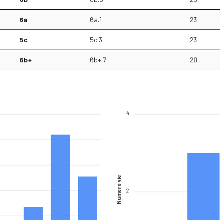
6a
6a.1
23
5c
5c.3
23
6b+
6b+.7
20
4
Numero vie
2