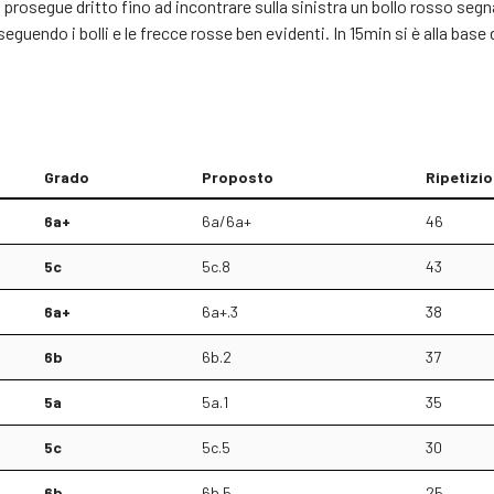
si prosegue dritto fino ad incontrare sulla sinistra un bollo rosso segn
 seguendo i bolli e le frecce rosse ben evidenti. In 15min si è alla b
Grado
Proposto
Ripetizio
6a+
6a/6a+
46
5c
5c.8
43
6a+
6a+.3
38
6b
6b.2
37
5a
5a.1
35
5c
5c.5
30
6b
6b.5
25