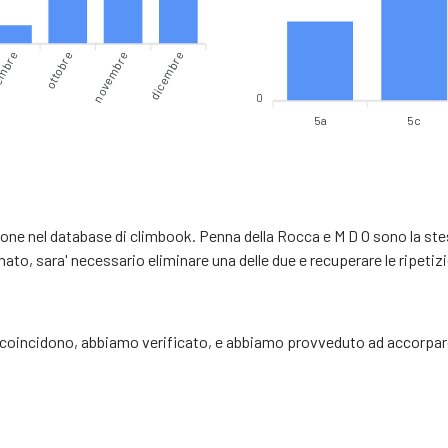
embre
novembre
dicembre
ottobre
0
5a
5c
ne nel database di climbook. Penna della Rocca e M D O sono la stessa
to, sara' necessario eliminare una delle due e recuperare le ripetizio
e coincidono, abbiamo verificato, e abbiamo provveduto ad accorpare