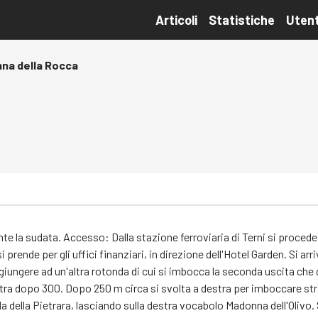
Articoli
Statistiche
Utent
na della Rocca
 la sudata. Accesso: Dalla stazione ferroviaria di Terni si procede 
 prende per gli uffici finanziari, in direzione dell'Hotel Garden. Si a
iungere ad un'altra rotonda di cui si imbocca la seconda uscita che c
stra dopo 300. Dopo 250 m circa si svolta a destra per imboccare stra
ada della Pietrara, lasciando sulla destra vocabolo Madonna dell'Olivo.