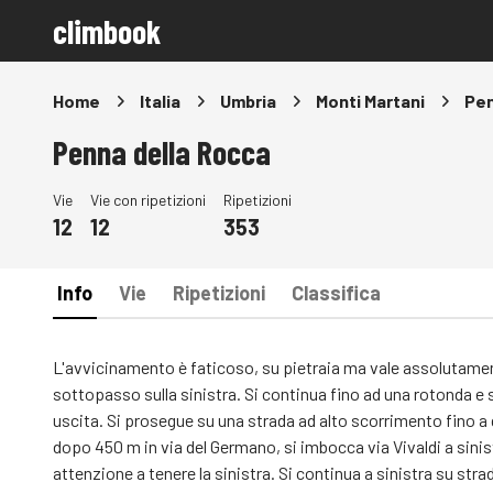
climbook
Home
Italia
Umbria
Monti Martani
Pen
Penna della Rocca
Vie
Vie con ripetizioni
Ripetizioni
12
12
353
Info
Vie
Ripetizioni
Classifica
L'avvicinamento è faticoso, su pietraia ma vale assolutamente
sottopasso sulla sinistra. Si continua fino ad una rotonda e si
uscita. Si prosegue su una strada ad alto scorrimento fino a g
dopo 450 m in via del Germano, si imbocca via Vivaldi a sini
attenzione a tenere la sinistra. Si continua a sinistra su str