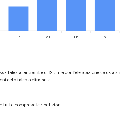
6a
6a+
6b
6b+
 falesia, entrambe di 12 tiri, e con l'elencazione da dx a sn
ni della falesia eliminata.
 tutto comprese le ripetizioni.