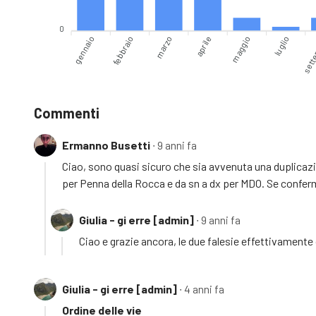
0
gennaio
febbraio
aprile
maggio
luglio
sett
marzo
Commenti
Ermanno Busetti
∙ 9 anni fa
Ciao, sono quasi sicuro che sia avvenuta una duplicazio
per Penna della Rocca e da sn a dx per MDO. Se conferma
Giulia - gi erre [admin]
∙ 9 anni fa
Ciao e grazie ancora, le due falesie effettivament
Giulia - gi erre [admin]
∙ 4 anni fa
Ordine delle vie