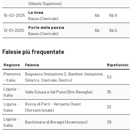
Silenzio Superiore)
La linea
15-02-2025
6b
6b.5
Bauso (Centrale)
Porte della pazzia
12-01-2025
6b
6b.5
Bauso (Centrale)
Falesie più frequentate
Regione
Falesia
Ripetizioni
Piemonte
Bagnasco (Iniziazione 2, Bambini, Iniziazione,
52
- Italia
Sinistro, Centrale, Destro)
Liguria -
Valle Sciusa e Val Ponci (Bric Reseghe)
35
Italia
Liguria -
Rocca di Perti - Versante Ovest
33
Italia
(Settentrionale)
Liguria -
Bastionata di Boragni (Avancorpo)
26
Italia