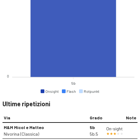
0
5b
Onsight
Flash
Rotpunkt
Ultime ripetizioni
Via
Grado
Note
M&M Micol e Matteo
5b
On-sight
Nivorina (Classica)
5b.5