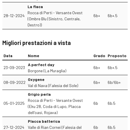
La flaca
Rocca di Perti - Versante Ovest
28-12-2024
6b+
6b+.5
(Ombre Blu (Sinistro, Centrale,
Destro))
Migliori prestazioni a vista
Data
Nome
Grado
Proposto
A perfect day
23-09-2023
6b+
6b+.5
Borgone (La Muraglia)
Oxygene
08-09-2022
6b+
6b/6b+
Val di Nava (Falesia del Sole)
Grigio perla
Rocca di Perti - Versante Ovest
05-01-2025
6b
6b.5
(Eku 28, Coda di Lupo, Placca
dell'oasi, Rojava)
Placca batterica
27-12-2024
Valle di Rian Cornei (Falesia del
6b
6b.5