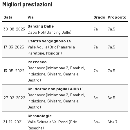
Migliori prestazioni
Data
Via
Grado
Proposto
Dancing Dalle
30-08-2023
7a
7a.5
Capo Noli (Dancing Dalle)
L'antro vergognoso L5
17-03-2025
Valle Aquila (Bric Pianarella -
7a
7a.5
Paretone, Monotiri)
Pazzesco
Bagnasco (Iniziazione 2, Bambini,
13-05-2022
7a
7a.5
Iniziazione, Sinistro, Centrale,
Destro)
Chi dorme non piglia l'AIDS L1
Bagnasco (Iniziazione 2, Bambini,
27-02-2022
6c
6c.5
Iniziazione, Sinistro, Centrale,
Destro)
Chronologie
31-12-2021
Valle Sciusa e Val Ponci (Bric
6b+
6b+.7
Reseghe)