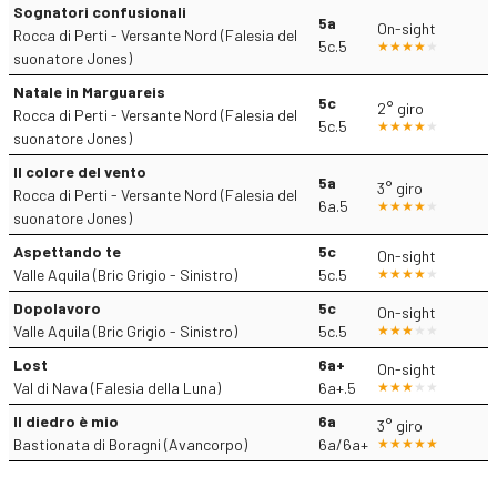
Sognatori confusionali
5a
On-sight
Rocca di Perti - Versante Nord (Falesia del
5c.5
suonatore Jones)
Natale in Marguareis
5c
2° giro
Rocca di Perti - Versante Nord (Falesia del
5c.5
suonatore Jones)
Il colore del vento
5a
3° giro
Rocca di Perti - Versante Nord (Falesia del
6a.5
suonatore Jones)
Aspettando te
5c
On-sight
Valle Aquila (Bric Grigio - Sinistro)
5c.5
Dopolavoro
5c
On-sight
Valle Aquila (Bric Grigio - Sinistro)
5c.5
Lost
6a+
On-sight
Val di Nava (Falesia della Luna)
6a+.5
Il diedro è mio
6a
3° giro
Bastionata di Boragni (Avancorpo)
6a/6a+