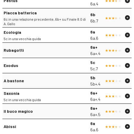
Pestus
6a.4
Placca batterica
6b
6c in una relazione precedente, 6b+ su Finale 8.0 di
6b.7
A. Gallo
6a
Ecologia
6a.6
5c in una vecchia guida
6a+
Rubagotti
6a+.4
5c
Exodus
5c.7
5b
A bastone
5b+.4
6a+
Saxonia
6a+.4
5c in una vecchia guida
6a+
Il buco magico
6a+.5
6a
Abissi
6a.6