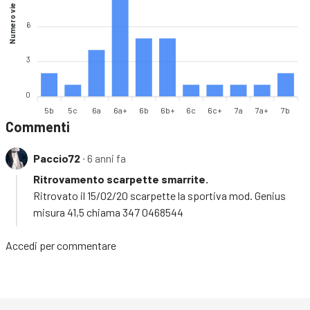
Numero vie
6
3
0
5b
5c
6a
6a+
6b
6b+
6c
6c+
7a
7a+
7b
Commenti
Paccio72
∙ 6 anni fa
Ritrovamento scarpette smarrite.
Ritrovato il 15/02/20 scarpette la sportiva mod. Genius
misura 41,5 chiama 347 0468544
Accedi
per commentare