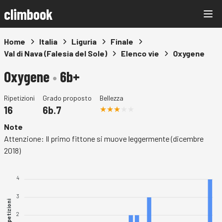
climbook
Home
Italia
Liguria
Finale
Val di Nava (Falesia del Sole)
Elenco vie
Oxygene
Oxygene
•
6b+
Ripetizioni
Grado proposto
Bellezza
16
6b.7
Note
Attenzione: Il primo fittone si muove leggermente (dicembre
2018)
4
3
Ripetizioni
2