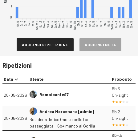
1
0
6a.5
6a.6
6a.7
6a.8
6a.9
6a/6a+
6a+.1
6a+.2
6a+.3
6a+.4
6a+.5
6a+.6
6a+.7
6a+.8
6a+.9
6b.1
6b.2
6b.3
6b.4
6b.5
6b.6
6b.7
6b.8
6b.9
6b/6b+
6b+.1
6b+.2
6b+.3
6b+.4
6b+.5
6a+/6b
AGGIUNGI RIPETIZIONE
AGGIUNGI NOTA
Ripetizioni
Data
Utente
Proposto
6b.3
Rampicante97
28-05-2026
On-sight
Andrea Marcenaro [admin]
6b.2
28-05-2026
On-sight
Boulder atletico (molto bello) poi
passeggiata... 6b+ manco al Gorilla
6b+.5