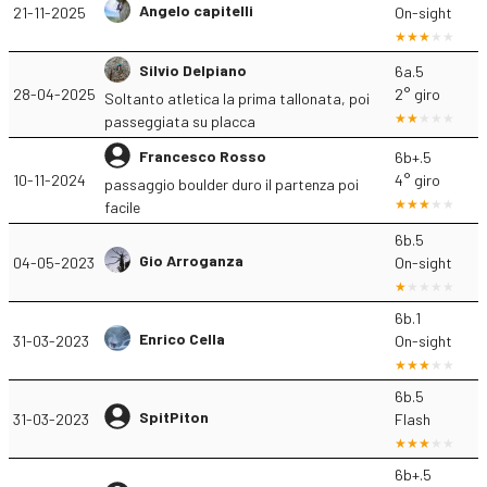
Angelo capitelli
21-11-2025
On-sight
Silvio Delpiano
6a.5
28-04-2025
2° giro
Soltanto atletica la prima tallonata, poi
passeggiata su placca
Francesco Rosso
6b+.5
10-11-2024
4° giro
passaggio boulder duro il partenza poi
facile
6b.5
Gio Arroganza
04-05-2023
On-sight
6b.1
Enrico Cella
31-03-2023
On-sight
6b.5
SpitPiton
31-03-2023
Flash
6b+.5