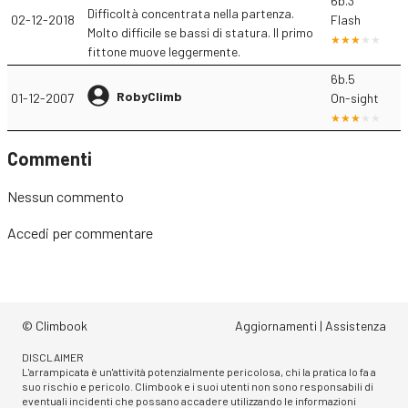
6b.3
Difficoltà concentrata nella partenza.
02-12-2018
Flash
Molto difficile se bassi di statura. Il primo
fittone muove leggermente.
6b.5
RobyClimb
01-12-2007
On-sight
Commenti
Nessun commento
Accedi
per commentare
© Climbook
Aggiornamenti
|
Assistenza
DISCLAIMER
L'arrampicata è un'attività potenzialmente pericolosa, chi la pratica lo fa a
suo rischio e pericolo. Climbook e i suoi utenti non sono responsabili di
eventuali incidenti che possano accadere utilizzando le informazioni