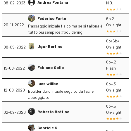
Andrea Fontana
08-02-2023
N.D.
Federico Forte
6b.2
20-11-2022
On-sight
Passaggio iniziale fisico ma se si tallona è
tutto più semplice #bouldering
6b/6b+
Jgor Bertino
08-09-2022
On-sight
6b+.2
Fabiano Gollo
19-08-2022
Flash
luca willbe
6b+.3
12-09-2020
On-sight
Boulder duro iniziale seguito da facile
appoggiato
6b+.5
Roberto Bottino
02-09-2020
On-sight
Gabriele S.