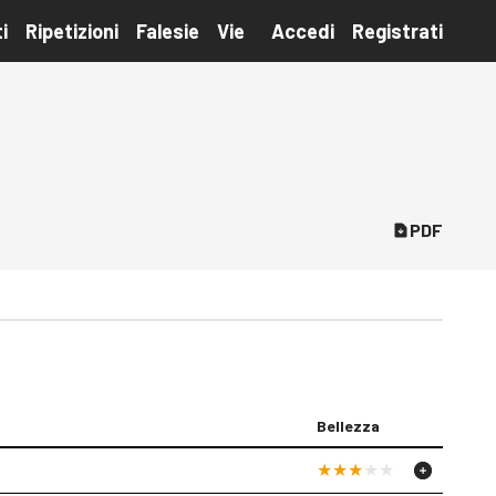
i
Ripetizioni
Falesie
Vie
Accedi
Registrati
PDF
Bellezza