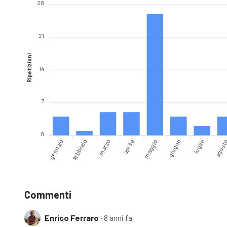
28
21
Ripetizioni
14
7
0
gennaio
marzo
aprile
giugno
luglio
febbraio
maggio
agost
Commenti
Enrico Ferraro
∙ 8 anni fa