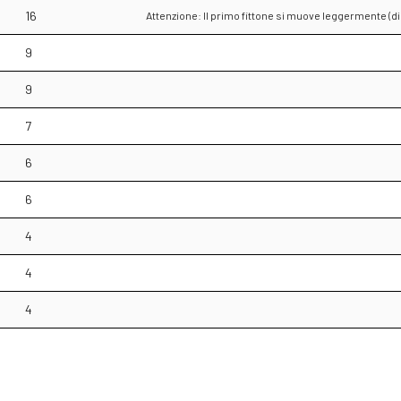
16
Attenzione: Il primo fittone si muove leggermente (
9
9
7
6
6
4
4
4