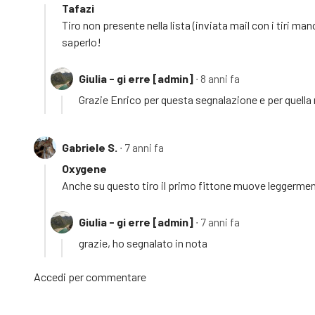
Tafazi
Tiro non presente nella lista (inviata mail con i tiri m
saperlo!
Giulia - gi erre [admin]
∙ 8 anni fa
Grazie Enrico per questa segnalazione e per quella rel
Gabriele S.
∙ 7 anni fa
Oxygene
Anche su questo tiro il primo fittone muove leggermen
Giulia - gi erre [admin]
∙ 7 anni fa
grazie, ho segnalato in nota
Accedi
per commentare