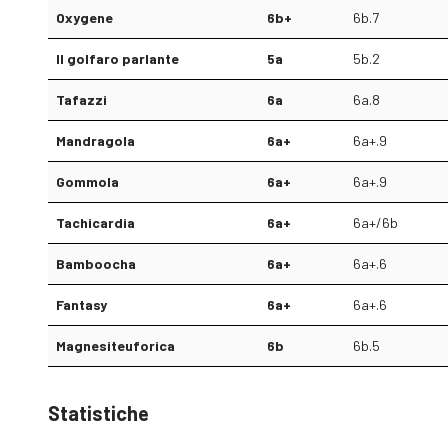
Oxygene
6b+
6b.7
Il golfaro parlante
5a
5b.2
Tafazzi
6a
6a.8
Mandragola
6a+
6a+.9
Gommola
6a+
6a+.9
Tachicardia
6a+
6a+/6b
Bamboocha
6a+
6a+.6
Fantasy
6a+
6a+.6
Magnesiteuforica
6b
6b.5
Statistiche