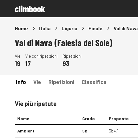
climbook
Home
Italia
Liguria
Finale
Val di Nava
Val di Nava (Falesia del Sole)
Vie
Vie con ripetizioni
Ripetizioni
19
17
93
Info
Vie
Ripetizioni
Classifica
Vie più ripetute
Nome
Grado
Proposto
Ambient
5b
5b+.1