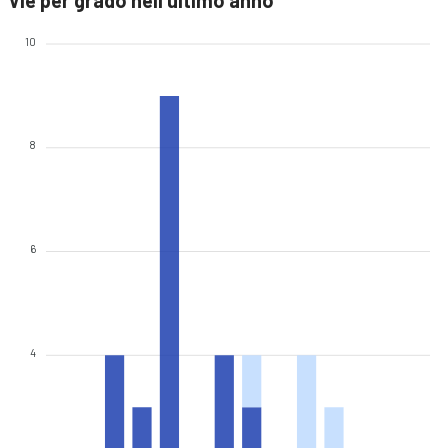
Vie per grado nell'ultimo anno
10
8
6
4