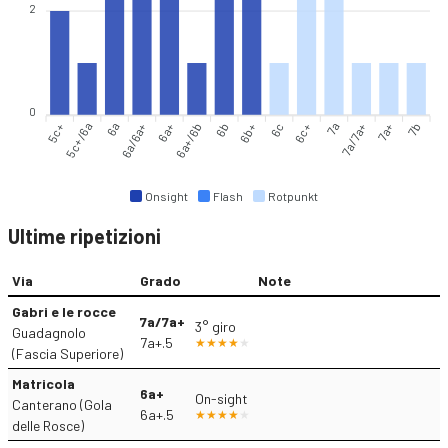
2
0
5c+
5c+/6a
6a
6a+
6a+/6b
6b
6b+
6c
6c+
7a/7a+
7a+
7b
6a/6a+
7a
Onsight
Flash
Rotpunkt
Ultime ripetizioni
Via
Grado
Note
Gabri e le rocce
7a/7a+
3° giro
Guadagnolo
7a+.5
(Fascia Superiore)
Matricola
6a+
On-sight
Canterano (Gola
6a+.5
delle Rosce)