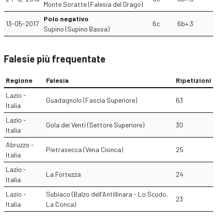
Monte Soratte (Falesia del Drago)
Polo negativo
13-05-2017
6c
6b+.3
Supino (Supino Bassa)
Falesie più frequentate
Regione
Falesia
Ripetizioni
Lazio -
Guadagnolo (Fascia Superiore)
63
Italia
Lazio -
Gola dei Venti (Settore Superiore)
30
Italia
Abruzzo -
Pietrasecca (Vena Cionca)
25
Italia
Lazio -
La Fortezza
24
Italia
Lazio -
Subiaco (Balzo dell'Antillinara - Lo Scudo,
23
Italia
La Conca)