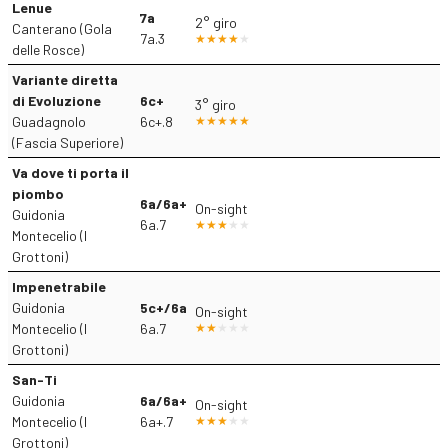
Lenue
7a
2° giro
Canterano (Gola
7a.3
delle Rosce)
Variante diretta
di Evoluzione
6c+
3° giro
Guadagnolo
6c+.8
(Fascia Superiore)
Va dove ti porta il
piombo
6a/6a+
On-sight
Guidonia
6a.7
Montecelio (I
Grottoni)
Impenetrabile
Guidonia
5c+/6a
On-sight
Montecelio (I
6a.7
Grottoni)
San-Ti
Guidonia
6a/6a+
On-sight
Montecelio (I
6a+.7
Grottoni)