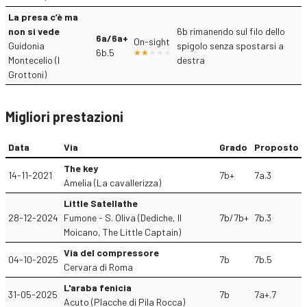
La presa c’è ma
non si vede
6b rimanendo sul filo dello
6a/6a+
On-sight
Guidonia
spigolo senza spostarsi a
6b.5
Montecelio (I
destra
Grottoni)
Migliori prestazioni
Data
Via
Grado
Proposto
The key
14-11-2021
7b+
7a.3
Amelia (La cavallerizza)
Little Satellathe
28-12-2024
Fumone - S. Oliva (Dediche, Il
7b/7b+
7b.3
Moicano, The Little Captain)
Via del compressore
04-10-2025
7b
7b.5
Cervara di Roma
L'araba fenicia
31-05-2025
7b
7a+.7
Acuto (Placche di Pila Rocca)