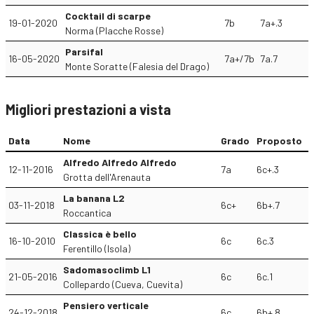
Cocktail di scarpe
19-01-2020
7b
7a+.3
Norma (Placche Rosse)
Parsifal
16-05-2020
7a+/7b
7a.7
Monte Soratte (Falesia del Drago)
Migliori prestazioni a vista
Data
Nome
Grado
Proposto
Alfredo Alfredo Alfredo
12-11-2016
7a
6c+.3
Grotta dell'Arenauta
La banana L2
03-11-2018
6c+
6b+.7
Roccantica
Classica è bello
16-10-2010
6c
6c.3
Ferentillo (Isola)
Sadomasoclimb L1
21-05-2016
6c
6c.1
Collepardo (Cueva, Cuevita)
Pensiero verticale
24-12-2018
6c
6b+.8