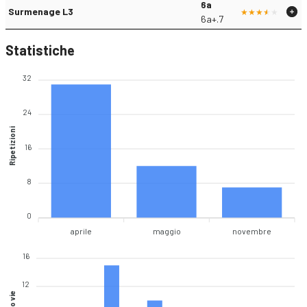
6a
Surmenage L3
6a+.7
Statistiche
32
24
Ripetizioni
16
8
0
aprile
maggio
novembre
16
12