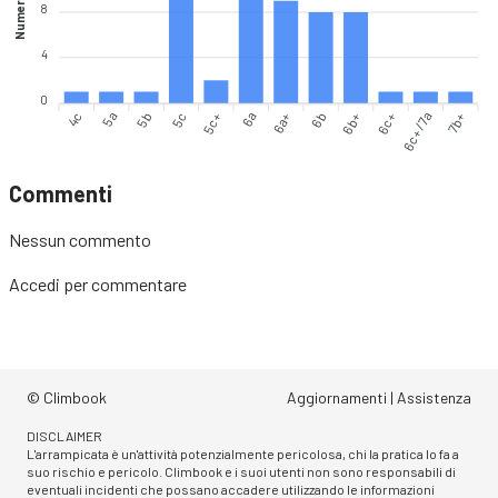
Numero vie
8
4
0
4c
5b
5c
6a
6a+
6b+
6c+
7b+
5a
5c+
6b
6c+/7a
Commenti
Nessun commento
Accedi
per commentare
© Climbook
Aggiornamenti
|
Assistenza
DISCLAIMER
L'arrampicata è un'attività potenzialmente pericolosa, chi la pratica lo fa a
suo rischio e pericolo. Climbook e i suoi utenti non sono responsabili di
eventuali incidenti che possano accadere utilizzando le informazioni