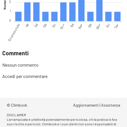
Numero vie
2
1
0
Sconosciuto
4b
5a
5b
5c
5c+
6a
6a+
6b
6b+
6c
7a+
Commenti
Nessun commento
Accedi
per commentare
© Climbook
Aggiornamenti
|
Assistenza
DISCLAIMER
L'arrampicata è un'attività potenzialmente pericolosa, chi la pratica lo fa a
suo rischio e pericolo. Climbook e i suoi utenti non sono responsabili di