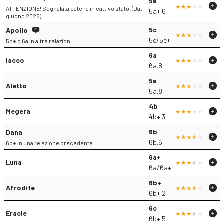
5a
ATTENZIONE! Segnalata catena in cattivo stato! (Dati
5a+.6
giugno 2026)
5c
Apollo
5c/5c+
5c+ o 6a in altre relazioni
6a
Iacco
6a.8
5a
Aletto
5a.8
4b
Megera
4b+.3
6b
Dana
6b.6
6b+ in una relazione precedente
6a+
Luna
6a/6a+
6b+
Afrodite
6b+.2
6c
Eracle
6b+.5