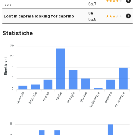
6b.7
Isola
6a
Lost in capraia looking for caprino
6a.5
Statistiche
36
27
Ripetizioni
18
9
0
gennaio
marzo
aprile
giugno
settembre
novembre
febbraio
maggio
ottobre
8