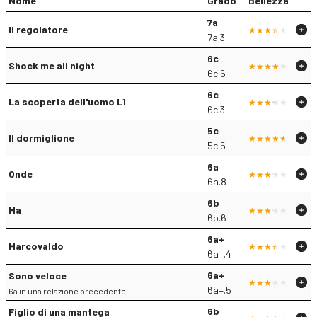
Nome
Grado
Bellezza
7a
Il regolatore
7a.3
6c
Shock me all night
6c.6
6c
La scoperta dell'uomo L1
6c.3
5c
Il dormiglione
5c.5
6a
Onde
6a.8
6b
Ma
6b.6
6a+
Marcovaldo
6a+.4
6a+
Sono veloce
6a+.5
6a in una relazione precedente
6b
Figlio di una mantega