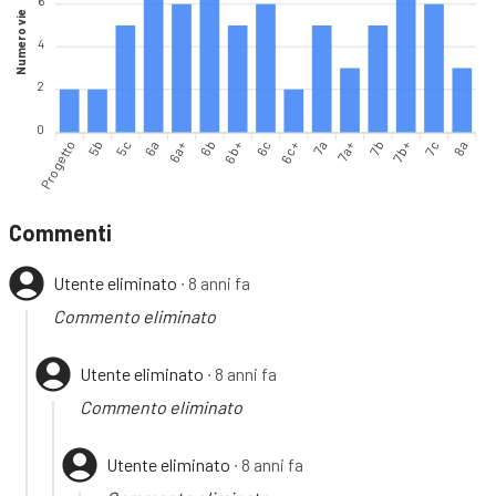
6
Numero vie
4
2
0
Progetto
5c
6a
6b
6b+
6c+
7a
7b
7b+
8a
5b
6a+
6c
7a+
7c
Commenti
Utente eliminato
∙ 8 anni fa
Commento eliminato
Utente eliminato
∙ 8 anni fa
Commento eliminato
Utente eliminato
∙ 8 anni fa