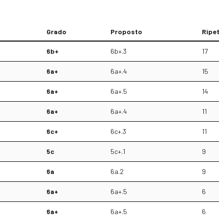
Grado
Proposto
Ripet
6b+
6b+.3
17
6a+
6a+.4
15
6a+
6a+.5
14
6a+
6a+.4
11
6c+
6c+.3
11
5c
5c+.1
9
6a
6a.2
9
6a+
6a+.5
6
6a+
6a+.5
6