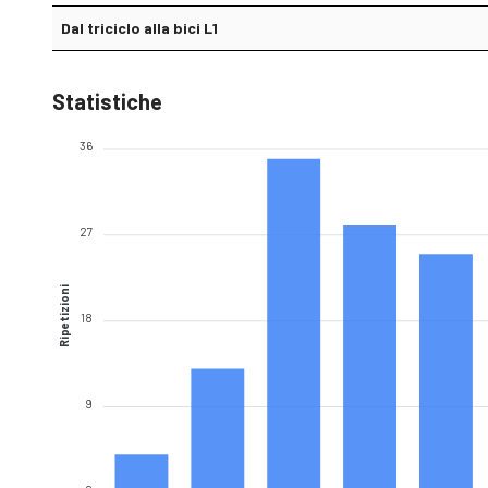
Dal triciclo alla bici L1
Statistiche
36
27
Ripetizioni
18
9