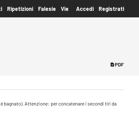
i
Ripetizioni
Falesie
Vie
Accedi
Registrati
PDF
n è bagnato). Attenzione: per concatenare i secondi tiri da