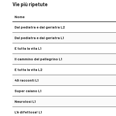
Vie più ripetute
Nome
Dal pediatra e dal geriatra L2
Dal pediatra e dal geriatra L1
E tutta la vita L1
Il cammino del pellegrino L1
E tutta la vita L2
49 racconti L1
Super caiano L1
Neurolosi L1
L'è difettosa! L1