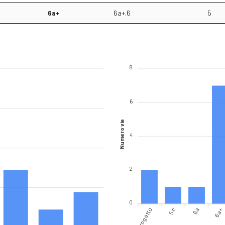
6a+
6a+.6
5
8
6
Numero vie
4
2
0
Progetto
5c
6a
6a+