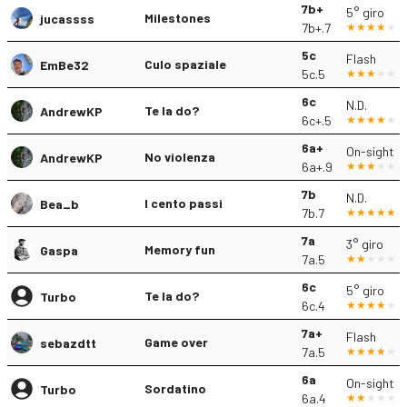
7b+
5° giro
Milestones
jucassss
7b+.7
5c
Flash
Culo spaziale
EmBe32
5c.5
6c
N.D.
Te la do?
AndrewKP
6c+.5
6a+
On-sight
No violenza
AndrewKP
6a+.9
7b
N.D.
I cento passi
Bea_b
7b.7
7a
3° giro
Memory fun
Gaspa
7a.5
6c
5° giro
Te la do?
Turbo
6c.4
7a+
Flash
Game over
sebazdtt
7a.5
6a
On-sight
Sordatino
Turbo
6a.4