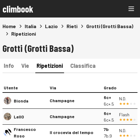
climbook
Home
Italia
Lazio
Rieti
Grotti (Grotti Bassa)
Ripetizioni
Grotti (Grotti Bassa)
Info
Vie
Ripetizioni
Classifica
Utente
Via
Grado
6c+
N.D.
Champagne
Bionda
6c+.5
6c+
Flash
Champagne
Lell0
6c+.5
Francesco
7b
N.D.
Il crocevia del tempo
Roso
7b.9