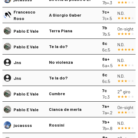
7b+.3
Francesco
7c+
N.D.
A Giorgio Gaber
Roso
7c+.5
7b
On-sight
Terra Piana
Pablo E Vale
7b.5
6c
N.D.
Te la do?
Pablo E Vale
6c.5
6a+
N.D.
No violenza
Jns
6a+.5
6c
N.D.
Te la do?
Jns
6c.5
7c
2° giro
Cumbre
Pablo E Vale
7c.3
7a+
On-sight
Cianca de merla
Pablo E Vale
7a+.2
7b+
N.D.
Rossiní
jucassss
7b+.8
8a