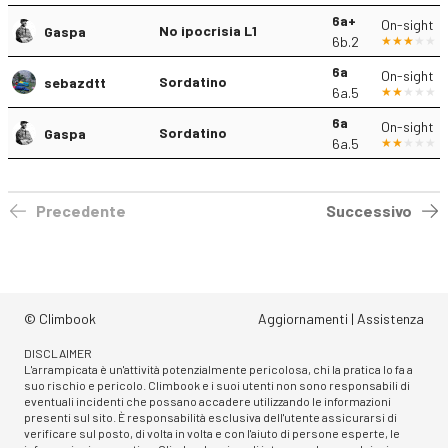
6a+
On-sight
No ipocrisia L1
Gaspa
6b.2
6a
On-sight
Sordatino
sebazdtt
6a.5
6a
On-sight
Sordatino
Gaspa
6a.5
Precedente
Successivo
© Climbook
Aggiornamenti
|
Assistenza
DISCLAIMER
L'arrampicata è un'attività potenzialmente pericolosa, chi la pratica lo fa a
suo rischio e pericolo. Climbook e i suoi utenti non sono responsabili di
eventuali incidenti che possano accadere utilizzando le informazioni
presenti sul sito. È responsabilità esclusiva dell'utente assicurarsi di
verificare sul posto, di volta in volta e con l'aiuto di persone esperte, le