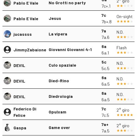
2° giro
No Grotti no party
Pablo E Vale
7c+.1
7c
On-sight
Jesus
Pablo E Vale
7b+.8
7a
N.D.
La vipera
jucassss
7a.6
6a
Flash
Giovanni Giovanni 4-1
JimmyZabaione
6a.1
5c
N.D.
Culo spaziale
DEVIL
5c.5
6a
N.D.
Died-Rino
DEVIL
6a.5
6a
N.D.
Diedrologia
DEVIL
6a.5
Federico Di
7c
2° giro
Opulxam
Felice
7c.5
7a+
2° giro
Game over
Gaspa
7a.5