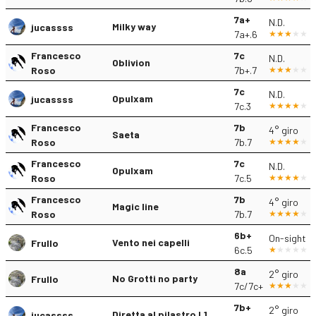
7a+
N.D.
Milky way
jucassss
7a+.6
Francesco
7c
N.D.
Oblivion
Roso
7b+.7
7c
N.D.
Opulxam
jucassss
7c.3
Francesco
7b
4° giro
Saeta
Roso
7b.7
Francesco
7c
N.D.
Opulxam
Roso
7c.5
Francesco
7b
4° giro
Magic line
Roso
7b.7
6b+
On-sight
Vento nei capelli
Frullo
6c.5
8a
2° giro
No Grotti no party
Frullo
7c/7c+
7b+
2° giro
Diretta al pilastro L1
jucassss