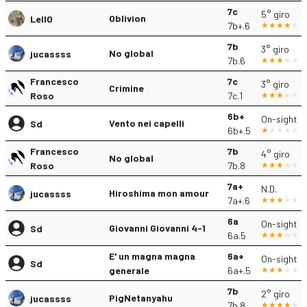
7c
5° giro
Oblivion
Lell0
7b+.6
7b
3° giro
No global
jucassss
7b.6
Francesco
7c
3° giro
Crimine
Roso
7c.1
6b+
On-sight
Vento nei capelli
Sd
6b+.5
Francesco
7b
4° giro
No global
Roso
7b.8
7a+
N.D.
Hiroshima mon amour
jucassss
7a+.6
6a
On-sight
Giovanni Giovanni 4-1
Sd
6a.5
E' un magna magna
6a+
On-sight
Sd
generale
6a+.5
7b
2° giro
PigNetanyahu
jucassss
7b.8