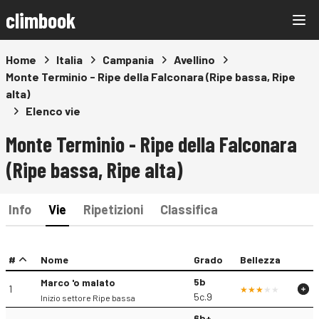
climbook
Home
Italia
Campania
Avellino
Monte Terminio - Ripe della Falconara (Ripe bassa, Ripe
alta)
Elenco vie
Monte Terminio - Ripe della Falconara
(Ripe bassa, Ripe alta)
Info
Vie
Ripetizioni
Classifica
#
Nome
Grado
Bellezza
5b
Marco 'o malato
1
5c.9
Inizio settore Ripe bassa
6b+