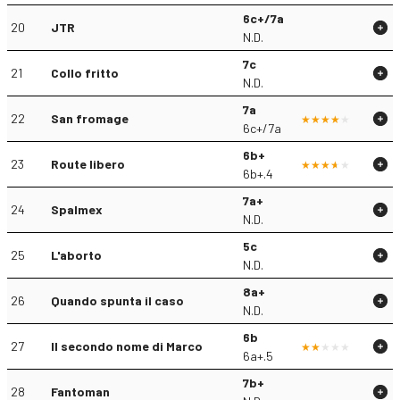
6c+/7a
20
JTR
N.D.
7c
21
Collo fritto
N.D.
7a
22
San fromage
6c+/7a
6b+
23
Route libero
6b+.4
7a+
24
Spalmex
N.D.
5c
25
L'aborto
N.D.
8a+
26
Quando spunta il caso
N.D.
6b
27
Il secondo nome di Marco
6a+.5
7b+
28
Fantoman