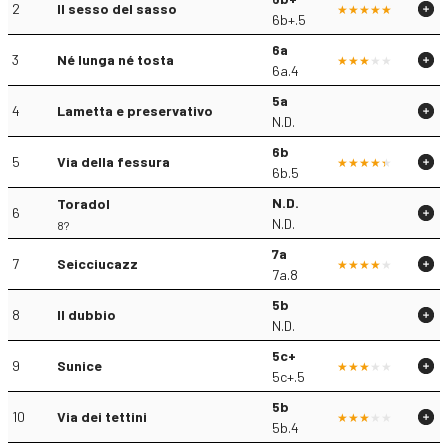
2
Il sesso del sasso
6b+.5
6a
3
Né lunga né tosta
6a.4
5a
4
Lametta e preservativo
N.D.
6b
5
Via della fessura
6b.5
N.D.
Toradol
6
N.D.
8?
7a
7
Seicciucazz
7a.8
5b
8
Il dubbio
N.D.
5c+
9
Sunice
5c+.5
5b
10
Via dei tettini
5b.4