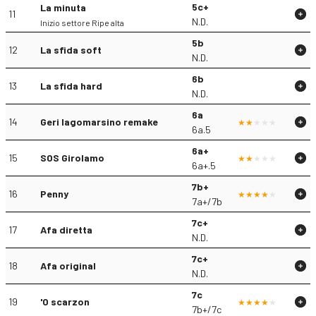
5c+
La minuta
11
N.D.
Inizio settore Ripe alta
5b
12
La sfida soft
N.D.
6b
13
La sfida hard
N.D.
6a
14
Geri lagomarsino remake
6a.5
6a+
15
SOS Girolamo
6a+.5
7b+
16
Penny
7a+/7b
7c+
17
Afa diretta
N.D.
7c+
18
Afa original
N.D.
7c
19
'O scarzon
7b+/7c