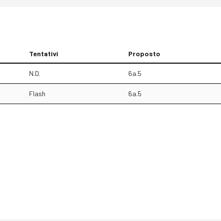
Tentativi
Proposto
N.D.
6a.5
Flash
6a.5