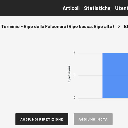
Articoli
Statistiche
Utent
Terminio - Ripe della Falconara (Ripe bassa, Ripe alta)
E
2
Ripetizioni
1
0
AGGIUNGI RIPETIZIONE
AGGIUNGI NOTA