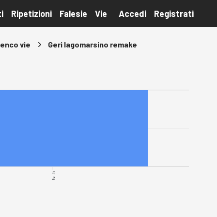
i
Ripetizioni
Falesie
Vie
Accedi
Registrati
lenco vie
Geri lagomarsino remake
6a.5