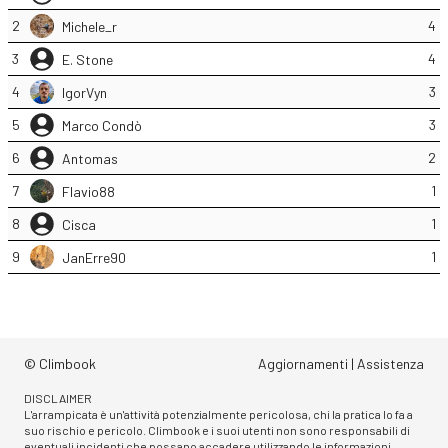
2
4
Michele_r
3
4
E. Stone
4
3
IgorVyn
5
3
Marco Condò
6
2
Antomas
7
1
Flavio88
8
1
Cisca
9
1
JanErre90
© Climbook
Aggiornamenti
|
Assistenza
DISCLAIMER
L'arrampicata è un'attività potenzialmente pericolosa, chi la pratica lo fa a
suo rischio e pericolo. Climbook e i suoi utenti non sono responsabili di
eventuali incidenti che possano accadere utilizzando le informazioni