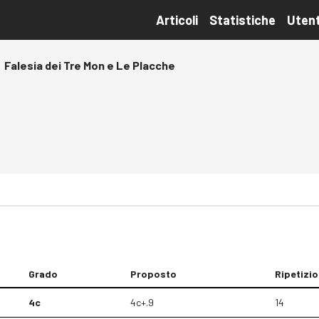
Articoli
Statistiche
Utent
Falesia dei Tre Mon e Le Placche
Grado
Proposto
Ripetizio
4c
4c+.9
14