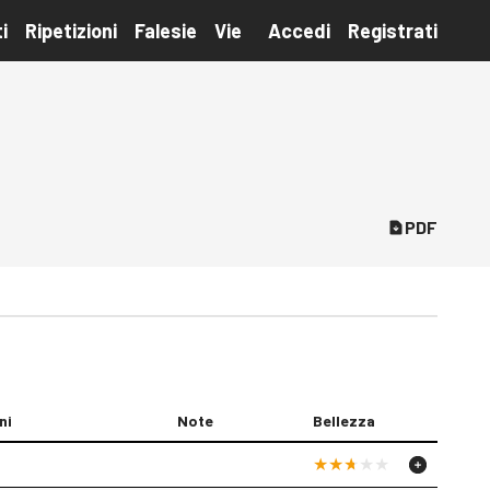
i
Ripetizioni
Falesie
Vie
Accedi
Registrati
PDF
ni
Note
Bellezza