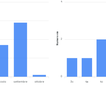
4
Numero vie
2
0
gosto
settembre
ottobre
3c
4a
4c