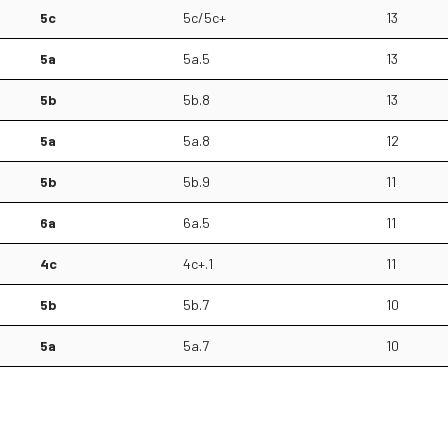
5c
5c/5c+
13
5a
5a.5
13
5b
5b.8
13
5a
5a.8
12
5b
5b.9
11
6a
6a.5
11
4c
4c+.1
11
5b
5b.7
10
5a
5a.7
10