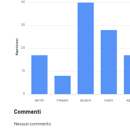
40
30
Ripetizioni
20
10
0
aprile
maggio
giugno
luglio
a
Commenti
Nessun commento