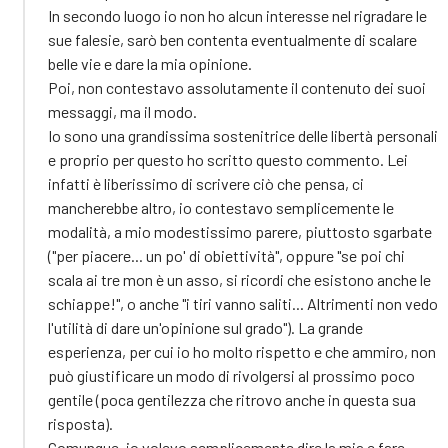
In secondo luogo io non ho alcun interesse nel rigradare le
sue falesie, sarò ben contenta eventualmente di scalare
belle vie e dare la mia opinione.
Poi, non contestavo assolutamente il contenuto dei suoi
messaggi, ma il modo.
Io sono una grandissima sostenitrice delle libertà personali
e proprio per questo ho scritto questo commento. Lei
infatti è liberissimo di scrivere ciò che pensa, ci
mancherebbe altro, io contestavo semplicemente le
modalità, a mio modestissimo parere, piuttosto sgarbate
("per piacere... un po' di obiettività", oppure "se poi chi
scala ai tre mon è un asso, si ricordi che esistono anche le
schiappe!", o anche "i tiri vanno saliti... Altrimenti non vedo
l'utilità di dare un'opinione sul grado"). La grande
esperienza, per cui io ho molto rispetto e che ammiro, non
può giustificare un modo di rivolgersi al prossimo poco
gentile (poca gentilezza che ritrovo anche in questa sua
risposta).
Comunque, io volevo semplicemente dire la mia e fare