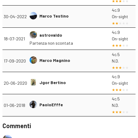
4c.9
Marco Testino
30-04-2022
On-sight
4c.9
astrovaldo
18-07-2021
On-sight
Partenza non scontata
4c.5
Marco Magnino
17-09-2020
N.D.
4c.9
Jgor Bertino
20-06-2020
On-sight
4c.5
PaoloEfffe
01-06-2018
N.D.
Commenti