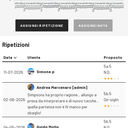
4c.5
4c.6
4c.7
4c.8
4c.9
4c/4c+
4c+.1
4c+.2
4c+.3
4c+.4
4c+.6
4c+.7
4c+.8
4c+.9
4c+/5a
4c+.5
5a.1
5a.2
5a.3
5a.4
5a.5
5a.6
5a.7
5a.8
5a.9
5a/5a+
5a+.1
5a+.2
5a+.3
5a+.4
5a+.5
5a+.7
5a+.8
5a+.9
5a+/5b
5b.1
5b.2
5b.3
5b.4
5b.5
5b.6
5b.7
5b.8
5b.9
5b/5b+
5b+.1
5b+.2
5b+.3
5b+.4
5b+.5
5b+.6
5b+.8
5b+.9
5b+/5c
5c.1
5c.2
5c.3
5c.4
5c.5
5c.6
5c.7
5a+.6
5b+.7
AGGIUNGI RIPETIZIONE
AGGIUNGI NOTA
Ripetizioni
Data
Utente
Proposto
5a.5
Simone.p
11-07-2026
N.D.
Andrea Marcenaro [admin]
5b.5
Simpsons ha proprio ragione... allungo a
02-06-2026
On-sight
presa da interpretare e di nuovo tacche...
quella partenza non è IV manco per
sbaglio!
5b.5
Guido Mollo
04-05-2026
N.D.