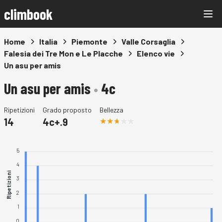
climbook
Home
Italia
Piemonte
Valle Corsaglia
Falesia dei Tre Mon e Le Placche
Elenco vie
Un asu per amis
Un asu per amis
•
4c
Ripetizioni
Grado proposto
Bellezza
14
4c+.9
5
4
Ripetizioni
3
2
1
0