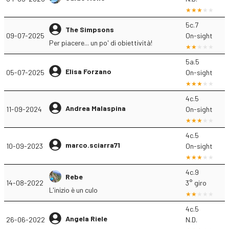
5c.7
The Simpsons
09-07-2025
On-sight
Per piacere... un po' di obiettività!
5a.5
Elisa Forzano
05-07-2025
On-sight
4c.5
Andrea Malaspina
11-09-2024
On-sight
4c.5
marco.sciarra71
10-09-2023
On-sight
4c.9
Rebe
14-08-2022
3° giro
L'inizio è un culo
4c.5
Angela Riele
26-06-2022
N.D.