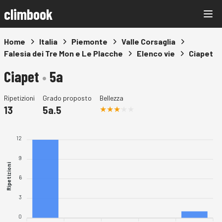
climbook
Home
Italia
Piemonte
Valle Corsaglia
Falesia dei Tre Mon e Le Placche
Elenco vie
Ciapet
Ciapet
•
5a
Ripetizioni
Grado proposto
Bellezza
13
5a.5
12
9
Ripetizioni
6
3
0