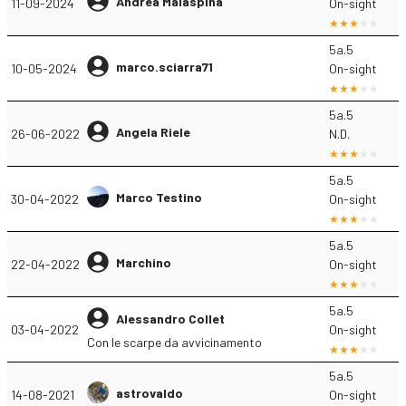
Andrea Malaspina
11-09-2024
On-sight
5a.5
marco.sciarra71
10-05-2024
On-sight
5a.5
Angela Riele
26-06-2022
N.D.
5a.5
Marco Testino
30-04-2022
On-sight
5a.5
Marchino
22-04-2022
On-sight
5a.5
Alessandro Collet
03-04-2022
On-sight
Con le scarpe da avvicinamento
5a.5
astrovaldo
14-08-2021
On-sight