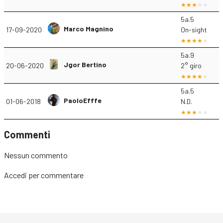
5a.5
Marco Magnino
17-09-2020
On-sight
5a.9
Jgor Bertino
20-06-2020
2° giro
5a.5
PaoloEfffe
01-06-2018
N.D.
Commenti
Nessun commento
Accedi
per commentare