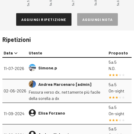
5a.5
5a.6
5a.8
5a.9
5a.7
AGGIUNGI RIPETIZIONE
AGGIUNGI NOTA
Ripetizioni
Data
Utente
Proposto
5a.5
Simone.p
11-07-2026
N.D.
Andrea Marcenaro [admin]
5a.5
02-06-2026
On-sight
Fessura verso dx, nettamente più facile
della sorella a dx
5a.5
Elisa Forzano
11-09-2024
On-sight
5a.5