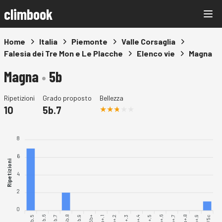
climbook
Home
Italia
Piemonte
Valle Corsaglia
Falesia dei Tre Mon e Le Placche
Elenco vie
Magna
Magna
•
5b
Ripetizioni
Grado proposto
Bellezza
10
5b.7
8
6
Ripetizioni
4
2
0
5b.5
5b.6
5b.7
5b.8
5b.9
5b+.1
5b+.2
5b+.3
5b+.4
5b+.5
5b+.6
5b+.7
5b+.8
5b+.9