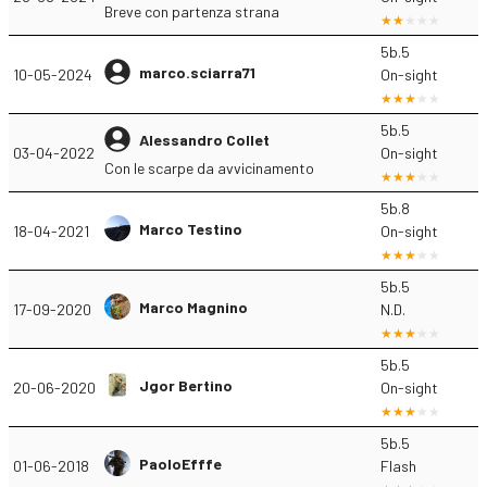
Breve con partenza strana
5b.5
marco.sciarra71
10-05-2024
On-sight
5b.5
Alessandro Collet
03-04-2022
On-sight
Con le scarpe da avvicinamento
5b.8
Marco Testino
18-04-2021
On-sight
5b.5
Marco Magnino
17-09-2020
N.D.
5b.5
Jgor Bertino
20-06-2020
On-sight
5b.5
PaoloEfffe
01-06-2018
Flash