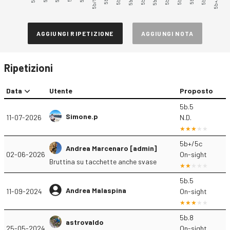
5b/5b+
5b+/5c
AGGIUNGI RIPETIZIONE
AGGIUNGI NOTA
Ripetizioni
Data
Utente
Proposto
5b.5
Simone.p
11-07-2026
N.D.
5b+/5c
Andrea Marcenaro [admin]
02-06-2026
On-sight
Bruttina su tacchette anche svase
5b.5
Andrea Malaspina
11-09-2024
On-sight
5b.8
astrovaldo
25-05-2024
On-sight