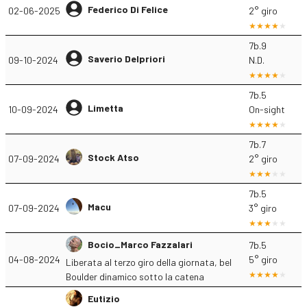
Federico Di Felice
02-06-2025
2° giro
7b.9
Saverio Delpriori
09-10-2024
N.D.
7b.5
Limetta
10-09-2024
On-sight
7b.7
Stock Atso
07-09-2024
2° giro
7b.5
Macu
07-09-2024
3° giro
Bocio_Marco Fazzalari
7b.5
04-08-2024
5° giro
Liberata al terzo giro della giornata, bel
Boulder dinamico sotto la catena
Eutizio