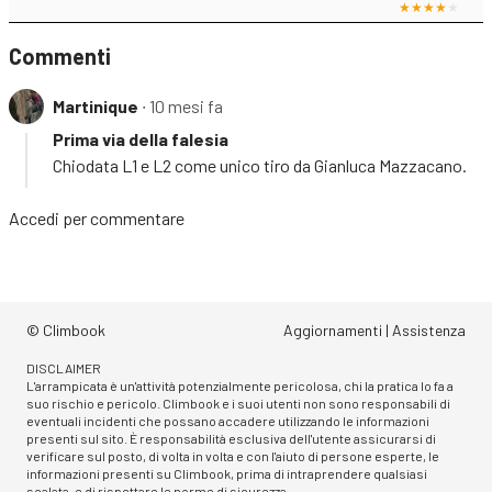
Commenti
Martinique
∙ 10 mesi fa
Prima via della falesia
Chiodata L1 e L2 come unico tiro da Gianluca Mazzacano.
Accedi
per commentare
© Climbook
Aggiornamenti
|
Assistenza
DISCLAIMER
L'arrampicata è un'attività potenzialmente pericolosa, chi la pratica lo fa a
suo rischio e pericolo. Climbook e i suoi utenti non sono responsabili di
eventuali incidenti che possano accadere utilizzando le informazioni
presenti sul sito. È responsabilità esclusiva dell'utente assicurarsi di
verificare sul posto, di volta in volta e con l'aiuto di persone esperte, le
informazioni presenti su Climbook, prima di intraprendere qualsiasi
scalata, e di rispettare le norme di sicurezza.