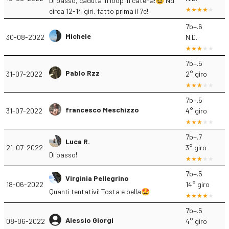
Di passo, caduta in loop in catena!😆 Nd
circa 12-14 giri, fatto prima il 7c!
7b+.6
Michele
30-08-2022
N.D.
7b+.5
Pablo Rzz
31-07-2022
2° giro
7b+.5
francesco Meschizzo
31-07-2022
4° giro
7b+.7
Luca R.
21-07-2022
3° giro
Di passo!
7b+.5
Virginia Pellegrino
18-06-2022
14° giro
Quanti tentativi! Tosta e bella🤩
7b+.5
Alessio Giorgi
08-06-2022
4° giro