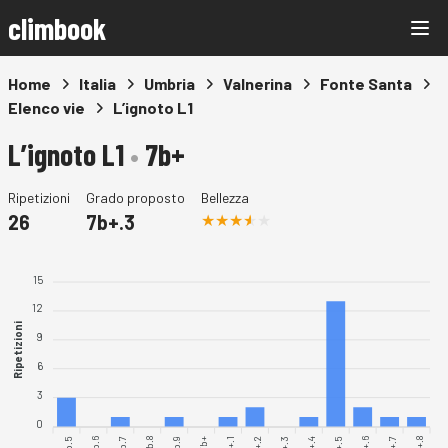
climbook
Home
Italia
Umbria
Valnerina
Fonte Santa
Elenco vie
L’ignoto L1
L’ignoto L1
•
7b+
Ripetizioni
Grado proposto
Bellezza
26
7b+.3
15
12
Ripetizioni
9
6
3
0
7b.5
7b.6
7b.7
7b.9
7b+.1
7b+.2
7b+.4
7b+.6
7b+.7
7b+.8
7b.8