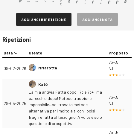
7b/7b+
7b+.3
7b+.5
AGGIUNGI RIPETIZIONE
AGGIUNGI NOTA
Ripetizioni
Data
Utente
Proposto
7b+.5
MMarotta
09-02-2026
N.D.
Katò
La mia antivia Fatta dopo i 7c e 7c+...ma
7b+.5
parecchio dopo! Metode tradizione
29-06-2025
N.D.
impossibile...poi trovata metode
alternativa per i molto alti con i polsi
fragili e fatta al terzo giro. A volte è solo
questione di prospettiva!
7b+.5