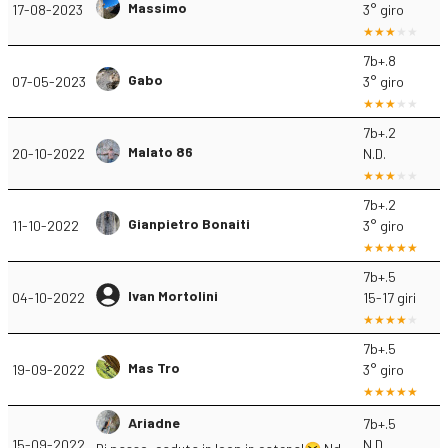
Massimo
17-08-2023
3° giro
7b+.8
Gabo
07-05-2023
3° giro
7b+.2
Malato 86
20-10-2022
N.D.
7b+.2
Gianpietro Bonaiti
11-10-2022
3° giro
7b+.5
Ivan Mortolini
04-10-2022
15-17 giri
7b+.5
Mas Tro
19-09-2022
3° giro
Ariadne
7b+.5
15-09-2022
N.D.