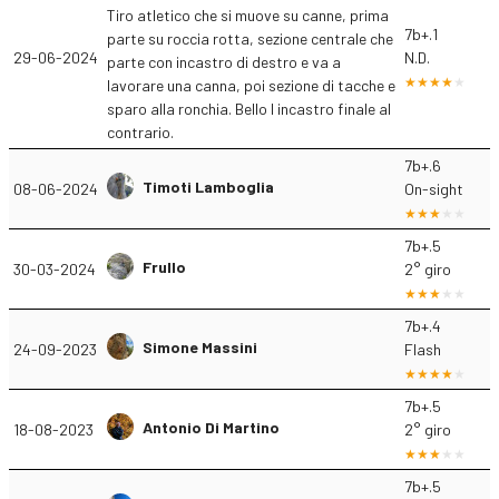
Tiro atletico che si muove su canne, prima
7b+.1
parte su roccia rotta, sezione centrale che
29-06-2024
N.D.
parte con incastro di destro e va a
lavorare una canna, poi sezione di tacche e
sparo alla ronchia. Bello l incastro finale al
contrario.
7b+.6
Timoti Lamboglia
08-06-2024
On-sight
7b+.5
Frullo
30-03-2024
2° giro
7b+.4
Simone Massini
24-09-2023
Flash
7b+.5
Antonio Di Martino
18-08-2023
2° giro
7b+.5