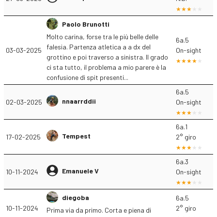
Paolo Brunotti
Molto carina, forse tra le più belle delle
6a.5
falesia. Partenza atletica a a dx del
03-03-2025
On-sight
grottino e poi traverso a sinistra. Il grado
ci sta tutto, il problema a mio parere è la
confusione di spit presenti...
6a.5
nnaarrddii
02-03-2025
On-sight
6a.1
Tempest
17-02-2025
2° giro
6a.3
Emanuele V
10-11-2024
On-sight
diegoba
6a.5
10-11-2024
2° giro
Prima via da primo. Corta e piena di