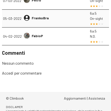
Petro
07-03-2022
On-sight
6a.5
FrankoBra
05-03-2022
On-sight
6a.5
FabioP
04-02-2022
N.D.
Commenti
Nessun commento
Accedi
per commentare
© Climbook
Aggiornamenti
|
Assistenza
DISCLAIMER
L'arrampicata è un'attività potenzialmente pericolosa, chi la pratica lo fa a