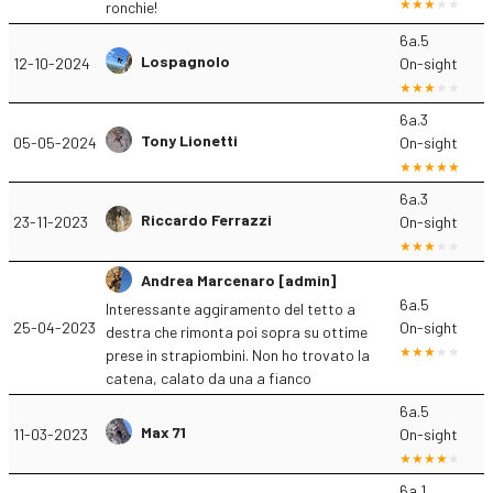
ronchie!
6a.5
Lospagnolo
12-10-2024
On-sight
6a.3
Tony Lionetti
05-05-2024
On-sight
6a.3
Riccardo Ferrazzi
23-11-2023
On-sight
Andrea Marcenaro [admin]
6a.5
Interessante aggiramento del tetto a
25-04-2023
On-sight
destra che rimonta poi sopra su ottime
prese in strapiombini. Non ho trovato la
catena, calato da una a fianco
6a.5
Max 71
11-03-2023
On-sight
6a.1