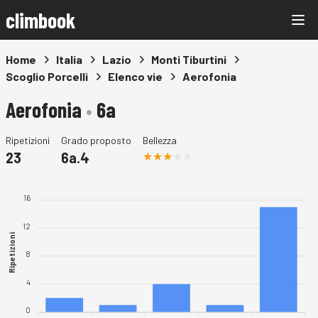
climbook
Home
Italia
Lazio
Monti Tiburtini
Scoglio Porcelli
Elenco vie
Aerofonia
Aerofonia
•
6a
Ripetizioni
Grado proposto
Bellezza
23
6a.4
16
12
Ripetizioni
8
4
0