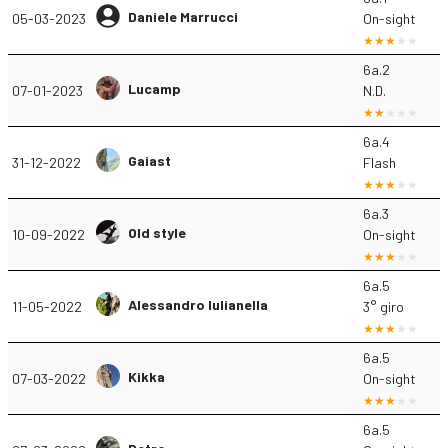
Daniele Marrucci
05-03-2023
On-sight
6a.2
Lucamp
07-01-2023
N.D.
6a.4
Gaiast
31-12-2022
Flash
6a.3
Old style
10-09-2022
On-sight
6a.5
Alessandro Iulianella
11-05-2022
3° giro
6a.5
Kikka
07-03-2022
On-sight
6a.5