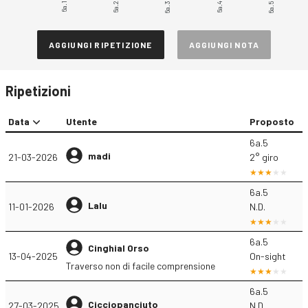
6a.1
6a.2
6a.4
6a.5
6a.3
AGGIUNGI RIPETIZIONE
AGGIUNGI NOTA
Ripetizioni
Data
Utente
Proposto
6a.5
madi
21-03-2026
2° giro
6a.5
Lalu
11-01-2026
N.D.
6a.5
Cinghial Orso
13-04-2025
On-sight
Traverso non di facile comprensione
6a.5
Cicciopanciuto
27-03-2025
N.D.