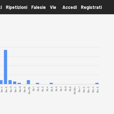
i
Ripetizioni
Falesie
Vie
Accedi
Registrati
6a+.4
6a+.5
6a+.6
6a+.7
6a+.8
6a+.9
6b.1
6b.2
6b.3
6b.4
6b.5
6b.6
6b.7
6b.8
6b.9
6b/6b+
6b+.1
6b+.2
6b+.3
6b+.4
6b+.5
6a+/6b