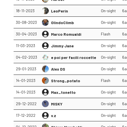
18-11-2023
On-sight
6a
LeoPerin
30-08-2023
On-sight
6a
OlindoClimb
30-04-2023
Flash
6a
Marco Romualdi
11-03-2023
On-sight
6a
Jimmy Jane
04-02-2023
On-sight
6a
e poi per facili roccette
29-01-2023
On-sight
6a
Alex DS
14-01-2023
Flash
6a
Strong_potato
14-01-2023
On-sight
6a
Max_tonetto
29-12-2022
On-sight
6a
MISKY
17-12-2022
On-sight
6a
v.z
04-12-2022
On-sight
6a