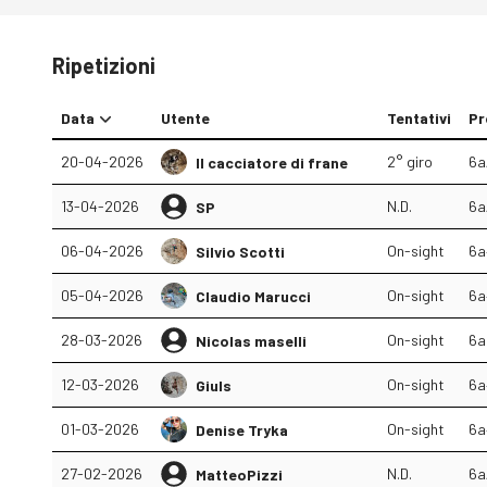
Ripetizioni
Data
Utente
Tentativi
Pr
20-04-2026
2° giro
6a
Il cacciatore di frane
13-04-2026
N.D.
6a
SP
06-04-2026
On-sight
6a
Silvio Scotti
05-04-2026
On-sight
6a
Claudio Marucci
28-03-2026
On-sight
6a
Nicolas maselli
12-03-2026
On-sight
6a
Giuls
01-03-2026
On-sight
6a
Denise Tryka
27-02-2026
N.D.
6a
MatteoPizzi