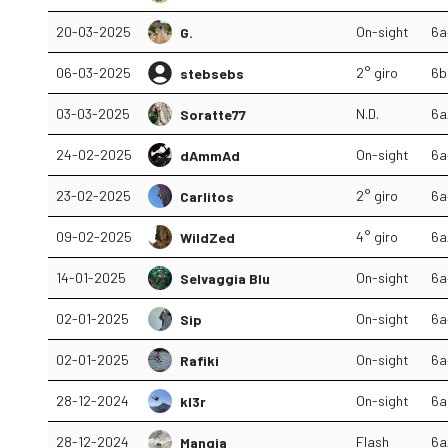
20-03-2025
On-sight
6a
G.
06-03-2025
2° giro
6b
stebsebs
03-03-2025
N.D.
6a
Soratte77
24-02-2025
On-sight
6a
dAmmAd
23-02-2025
2° giro
6a
Carlitos
09-02-2025
4° giro
6a
WildZed
14-01-2025
On-sight
6a
Selvaggia Blu
02-01-2025
On-sight
6a
Sip
02-01-2025
On-sight
6a
Rafiki
28-12-2024
On-sight
6a
kl3r
28-12-2024
Flash
6a
Mangia