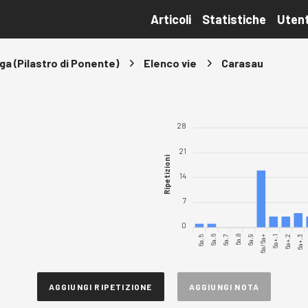
Articoli
Statistiche
Utent
ga (Pilastro di Ponente)
Elenco vie
Carasau
28
21
Ripetizioni
14
7
0
6a.5
6a.6
6a.7
6a.8
6a.9
6a/6a+
6a+.1
6a+.2
6a+.3
AGGIUNGI RIPETIZIONE
AGGIUNGI NOTA