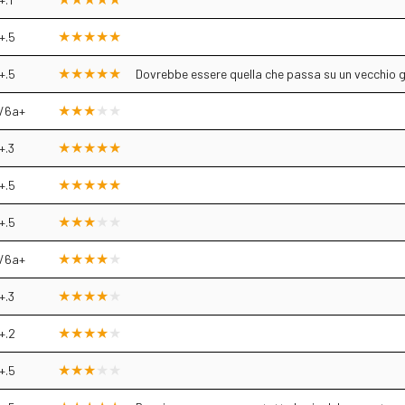
+.5
+.5
Dovrebbe essere quella che passa su un vecchio g
/6a+
+.3
+.5
+.5
/6a+
+.3
+.2
+.5