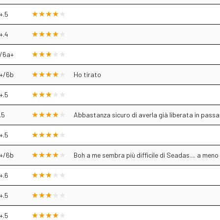
+.5
+.4
/6a+
+/6b
Ho tirato
+.5
.5
Abbastanza sicuro di averla già liberata in pass
+.5
+/6b
Boh a me sembra più difficile di Seadas.... a meno
+.6
+.5
+.5