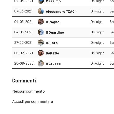
04-04-2021
On-sight
6a
Massimo
07-03-2021
On-sight
6a
Alessandro "ZAC"
04-03-2021
On-sight
6a
Il Ragno
04-03-2021
On-sight
6a
Il Guardino
27-02-2021
On-sight
6a
IL Toro
06-02-2021
On-sight
6a
DARZ84
20-08-2020
On-sight
6a
Il Crucco
Commenti
Nessun commento
Accedi
per commentare