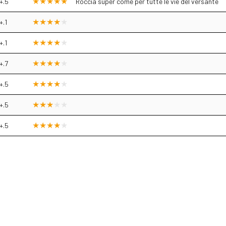
+.5
Roccia super come per tutte le vie del versante
+.1
+.1
+.7
+.5
+.5
+.5