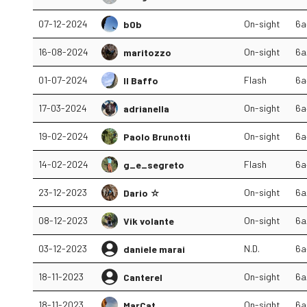
07-12-2024
On-sight
6a
b0b
16-08-2024
On-sight
6a
maritozzo
01-07-2024
Flash
6a
Il Baffo
17-03-2024
On-sight
6a
adrianella
19-02-2024
On-sight
6a
Paolo Brunotti
14-02-2024
Flash
6a
g_e_segreto
23-12-2023
On-sight
6a
Dario ☆
08-12-2023
On-sight
6a
Vik volante
03-12-2023
N.D.
6a
daniele marai
18-11-2023
On-sight
6a
Canterel
18-11-2023
On-sight
6a
MarCat