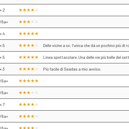
+.2
/6a+
+.4
+.5
Delle vicine a sx, l'unica che dà un pochino più di 
+.5
Linea spettacolare. Una delle vie più belle del set
+.3
Più facile di Seadas a mio avviso.
/6a+
/6a+
+.7
/6a+
/6a+