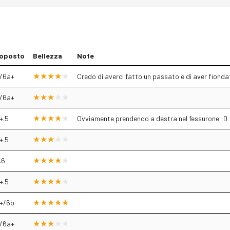
oposto
Bellezza
Note
/6a+
Credo di averci fatto un passato e di aver fion
/6a+
+.5
Ovviamente prendendo a destra nel fessurone :D
+.5
.6
+.5
+/6b
/6a+