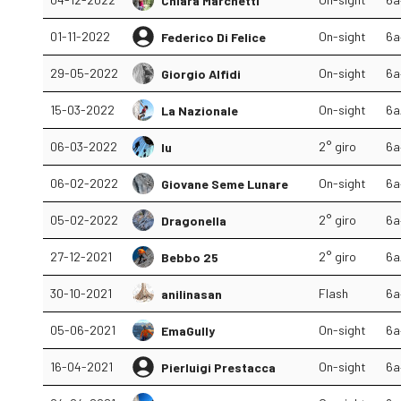
Chiara Marchetti
01-11-2022
On-sight
6a
Federico Di Felice
29-05-2022
On-sight
6a
Giorgio Alfidi
15-03-2022
On-sight
6a
La Nazionale
06-03-2022
2° giro
6a
lu
06-02-2022
On-sight
6a
Giovane Seme Lunare
05-02-2022
2° giro
6a
Dragonella
27-12-2021
2° giro
6a
Bebbo 25
30-10-2021
Flash
6a
anilinasan
05-06-2021
On-sight
6a
EmaGully
16-04-2021
On-sight
6a
Pierluigi Prestacca