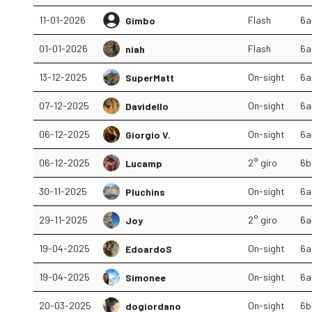
11-01-2026
Flash
6a
Gimbo
01-01-2026
Flash
6a
niah
13-12-2025
On-sight
6a
SuperMatt
07-12-2025
On-sight
6a
Davidello
06-12-2025
On-sight
6a
Giorgio V.
06-12-2025
2° giro
6b
Lucamp
30-11-2025
On-sight
6a
Pluchins
29-11-2025
2° giro
6a
Joy
19-04-2025
On-sight
6a
EdoardoS
19-04-2025
On-sight
6a
Simonee
20-03-2025
On-sight
6b
dogiordano