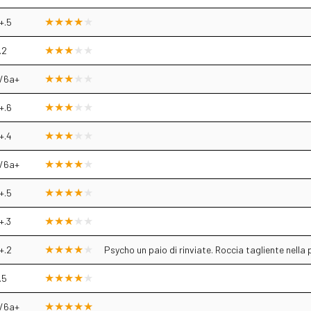
+.5
.2
/6a+
+.6
+.4
/6a+
+.5
+.3
+.2
Psycho un paio di rinviate. Roccia tagliente nella 
.5
/6a+