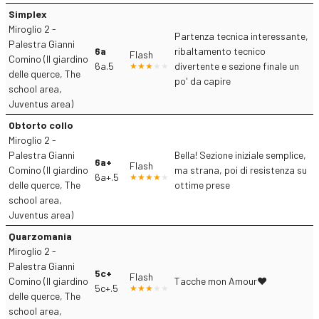
Simplex
Miroglio 2 -
Partenza tecnica interessante,
Palestra Gianni
6a
ribaltamento tecnico
Flash
Comino (Il giardino
6a.5
divertente e sezione finale un
delle querce, The
po' da capire
school area,
Juventus area)
Obtorto collo
Miroglio 2 -
Palestra Gianni
Bella! Sezione iniziale semplice,
6a+
Flash
Comino (Il giardino
ma strana, poi di resistenza su
6a+.5
delle querce, The
ottime prese
school area,
Juventus area)
Quarzomania
Miroglio 2 -
Palestra Gianni
5c+
Flash
Comino (Il giardino
Tacche mon Amour❤️
5c+.5
delle querce, The
school area,