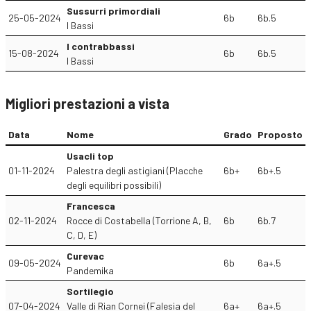
Sussurri primordiali
25-05-2024
6b
6b.5
I Bassi
I contrabbassi
15-08-2024
6b
6b.5
I Bassi
Migliori prestazioni a vista
Data
Nome
Grado
Proposto
Usacli top
01-11-2024
Palestra degli astigiani (Placche
6b+
6b+.5
degli equilibri possibili)
Francesca
02-11-2024
Rocce di Costabella (Torrione A, B,
6b
6b.7
C, D, E)
Curevac
09-05-2024
6b
6a+.5
Pandemika
Sortilegio
07-04-2024
Valle di Rian Cornei (Falesia del
6a+
6a+.5