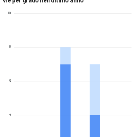
Vie per grado nell'ultimo anno
10
8
6
4