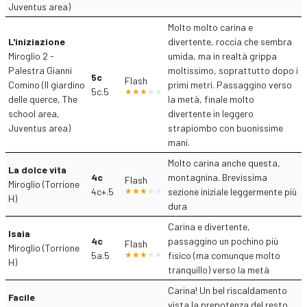
Juventus area)
Molto molto carina e
L'iniziazione
divertente, roccia che sembra
Miroglio 2 -
umida, ma in realtà grippa
Palestra Gianni
moltissimo, soprattutto dopo i
5c
Flash
Comino (Il giardino
primi metri. Passaggino verso
5c.5
delle querce, The
la metà, finale molto
school area,
divertente in leggero
Juventus area)
strapiombo con buonissime
mani.
Molto carina anche questa,
La dolce vita
4c
montagnina. Brevissima
Flash
Miroglio (Torrione
4c+.5
sezione iniziale leggermente più
H)
dura
Carina e divertente,
Isaia
4c
passaggino un pochino più
Flash
Miroglio (Torrione
5a.5
fisico (ma comunque molto
H)
tranquillo) verso la metà
Carina! Un bel riscaldamento
Facile
vista la prepotenza del resto