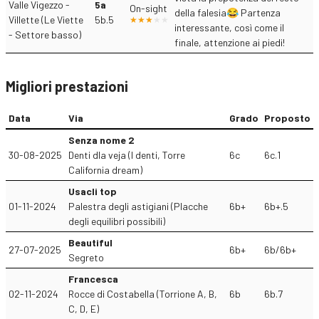
Valle Vigezzo -
5a
On-sight
della falesia😂 Partenza
Villette (Le Viette
5b.5
interessante, così come il
- Settore basso)
finale, attenzione ai piedi!
Migliori prestazioni
Data
Via
Grado
Proposto
Senza nome 2
30-08-2025
Denti dla veja (I denti, Torre
6c
6c.1
California dream)
Usacli top
01-11-2024
Palestra degli astigiani (Placche
6b+
6b+.5
degli equilibri possibili)
Beautiful
27-07-2025
6b+
6b/6b+
Segreto
Francesca
02-11-2024
Rocce di Costabella (Torrione A, B,
6b
6b.7
C, D, E)