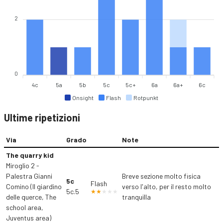
2
0
4c
5a
5b
5c
5c+
6a
6a+
6c
Onsight
Flash
Rotpunkt
Ultime ripetizioni
Via
Grado
Note
The quarry kid
Miroglio 2 -
Palestra Gianni
Breve sezione molto fisica
5c
Flash
Comino (Il giardino
verso l'alto, per il resto molto
5c.5
delle querce, The
tranquilla
school area,
Juventus area)