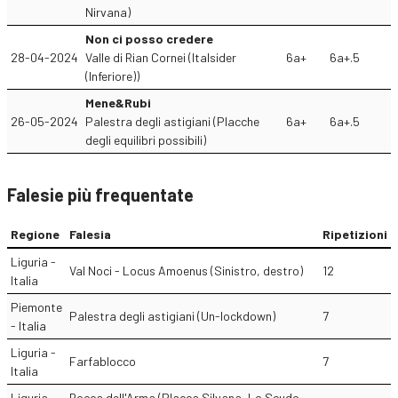
Nirvana)
Non ci posso credere
28-04-2024
Valle di Rian Cornei (Italsider
6a+
6a+.5
(Inferiore))
Mene&Rubi
26-05-2024
Palestra degli astigiani (Placche
6a+
6a+.5
degli equilibri possibili)
Falesie più frequentate
Regione
Falesia
Ripetizioni
Liguria -
Val Noci - Locus Amoenus (Sinistro, destro)
12
Italia
Piemonte
Palestra degli astigiani (Un-lockdown)
7
- Italia
Liguria -
Farfablocco
7
Italia
Liguria -
Rocca dell'Arma (Placca Silvana, Lo Scudo,