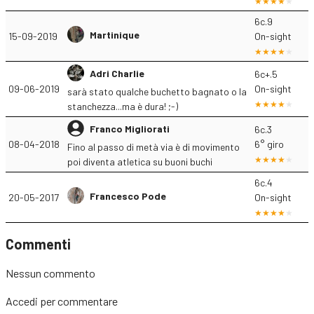
6c.9
Martinique
15-09-2019
On-sight
Adri Charlie
6c+.5
09-06-2019
On-sight
sarà stato qualche buchetto bagnato o la
stanchezza...ma è dura! ;-)
Franco Migliorati
6c.3
08-04-2018
6° giro
Fino al passo di metà via è di movimento
poi diventa atletica su buoni buchi
6c.4
Francesco Pode
20-05-2017
On-sight
Commenti
Nessun commento
Accedi
per commentare