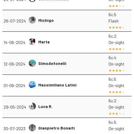
6c.5
Michigo
26-07-2024
Flash
6c.2
Marta
14-06-2024
On-sight
6c.4
SimoAntonelli
12-06-2024
On-sight
6c.5
Massimiliano Latini
01-06-2024
On-sight
6c.2
Luca R.
29-05-2024
On-sight
6c.5
Gianpietro Bonaiti
30-07-2023
On-sight