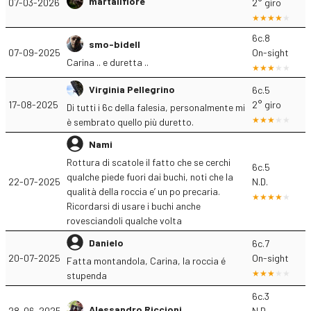
martailfiore
07-03-2026
2° giro
6c.8
smo-bidell
07-09-2025
On-sight
Carina .. e duretta ..
Virginia Pellegrino
6c.5
17-08-2025
2° giro
Di tutti i 6c della falesia, personalmente mi
è sembrato quello più duretto.
Nami
Rottura di scatole il fatto che se cerchi
6c.5
qualche piede fuori dai buchi, noti che la
22-07-2025
N.D.
qualità della roccia e’ un po precaria.
Ricordarsi di usare i buchi anche
rovesciandoli qualche volta
Danielo
6c.7
20-07-2025
On-sight
Fatta montandola, Carina, la roccia é
stupenda
6c.3
Alessandro Riccioni
28-06-2025
N.D.