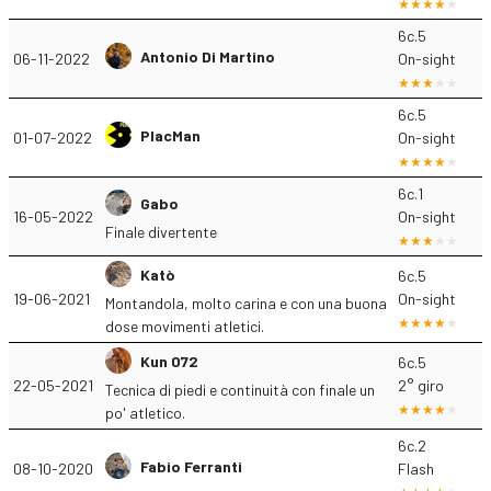
6c.5
Antonio Di Martino
06-11-2022
On-sight
6c.5
PlacMan
01-07-2022
On-sight
6c.1
Gabo
16-05-2022
On-sight
Finale divertente
Katò
6c.5
19-06-2021
On-sight
Montandola, molto carina e con una buona
dose movimenti atletici.
Kun 072
6c.5
22-05-2021
2° giro
Tecnica di piedi e continuità con finale un
po' atletico.
6c.2
Fabio Ferranti
08-10-2020
Flash