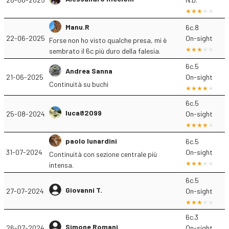
Manu.R
6c.8
22-06-2025
On-sight
Forse non ho visto qualche presa, mi è
sembrato il 6c più duro della falesia.
6c.5
Andrea Sanna
21-06-2025
On-sight
Continuità su buchi
6c.5
luca82099
25-08-2024
On-sight
paolo lunardini
6c.5
31-07-2024
On-sight
Continuità con sezione centrale più
intensa.
6c.5
Giovanni T.
27-07-2024
On-sight
6c.3
Simone Romani
26-07-2024
On-sight