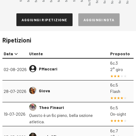
6c/6c+
6c+.3
6c+.5
AGGIUNGI RIPETIZIONE
AGGIUNGI NOTA
Ripetizioni
Data
Utente
Proposto
6c.3
PMaccari
02-08-2026
2° giro
6c.5
Giova
28-07-2026
Flash
Theo Finauri
6c.5
19-07-2026
On-sight
Questo è un 6c pieno, bella sezione
atletica.
6c.7