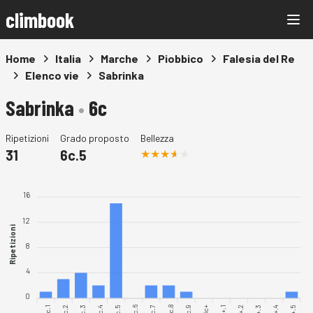
climbook
Home
Italia
Marche
Piobbico
Falesia del Re
Elenco vie
Sabrinka
Sabrinka
•
6c
Ripetizioni
Grado proposto
Bellezza
31
6c.5
16
12
Ripetizioni
8
4
0
6c.1
6c.2
6c.3
6c.4
6c.5
6c.6
6c.7
6c.9
6c+.1
6c+.2
6c+.4
6c.8