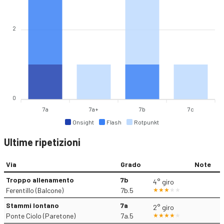
2
0
7a
7a+
7b
7c
Onsight
Flash
Rotpunkt
Ultime ripetizioni
Via
Grado
Note
Troppo allenamento
7b
4° giro
Ferentillo (Balcone)
7b.5
Stammi lontano
7a
2° giro
Ponte Ciolo (Paretone)
7a.5