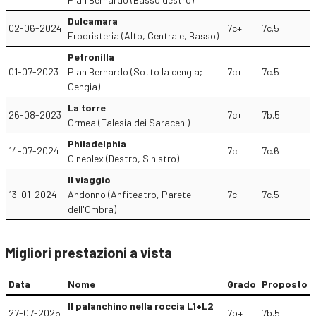
Dulcamara
02-06-2024
7c+
7c.5
Erboristeria (Alto, Centrale, Basso)
Petronilla
01-07-2023
Pian Bernardo (Sotto la cengia;
7c+
7c.5
Cengia)
La torre
26-08-2023
7c+
7b.5
Ormea (Falesia dei Saraceni)
Philadelphia
14-07-2024
7c
7c.6
Cineplex (Destro, Sinistro)
Il viaggio
13-01-2024
Andonno (Anfiteatro, Parete
7c
7c.5
dell'Ombra)
Migliori prestazioni a vista
Data
Nome
Grado
Proposto
Il palanchino nella roccia L1+L2
27-07-2025
7b+
7b.5