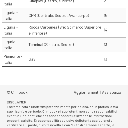
Cineplex (Destro, Sinistro)
21
Italia
Liguria -
CPR (Centrale, Destro, Avancorpo)
15
Italia
Liguria -
Rocca Carpanea (Bric Scimarco Superiore
14
Italia
e Inferiore)
Liguria -
Terminal (Sinistro, Destro)
13
Italia
Piemonte -
Gavi
13
Italia
© Climbook
Aggiornamenti
|
Assistenza
DISCLAIMER
L'arrampicata è un'attività potenzialmente pericolosa, chi la pratica lo fa a
suo rischio e pericolo. Climbook e i suoi utenti non sono responsabili di
eventuali incidenti che possano accadere utilizzando le informazioni
presenti sul sito. È responsabilità esclusiva dell'utente assicurarsi di
verificare sul posto, di volta in volta e con l'aiuto di persone esperte, le