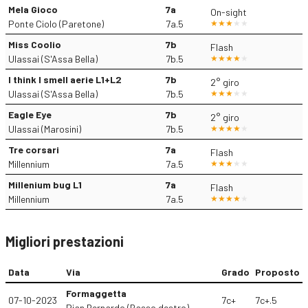
Mela Gioco
7a
On-sight
Ponte Ciolo (Paretone)
7a.5
Miss Coolio
7b
Flash
Ulassai (S'Assa Bella)
7b.5
I think I smell aerie L1+L2
7b
2° giro
Ulassai (S'Assa Bella)
7b.5
Eagle Eye
7b
2° giro
Ulassai (Marosini)
7b.5
Tre corsari
7a
Flash
Millennium
7a.5
Millenium bug L1
7a
Flash
Millennium
7a.5
Migliori prestazioni
Data
Via
Grado
Proposto
Formaggetta
07-10-2023
7c+
7c+.5
Pian Bernardo (Basso destro)