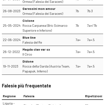
Ormea (Falesia dei Saraceni)
Garessini mon amour
26-08-2023
7b
7b.3
Ormea (Falesia dei Saraceni)
Ciclone
25-05-2024
Rocca Carpanea (Bric Scimarco
7b
7a+/7b
Superiore e Inferiore)
Blue line
22-06-2024
7a+
7a+.5
Falesia del Re
Magda clan var sx
26-12-2022
7a+
7a+.5
Il Circo
Didone
19-11-2023
Rocca della Garda (Austria Team,
7a+
7a+.5
Papapuk, Inferno)
Falesie più frequentate
Regione
Falesia
Ripetizioni
Liguria -