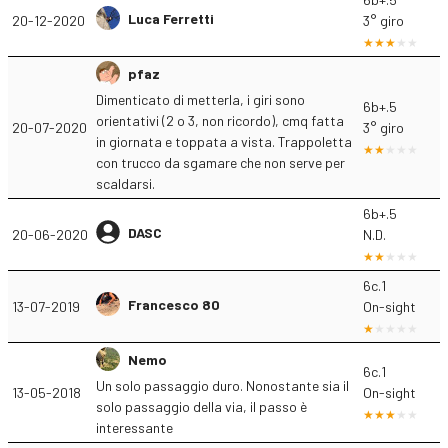
Luca Ferretti
20-12-2020
3° giro
pfaz
Dimenticato di metterla, i giri sono
6b+.5
orientativi (2 o 3, non ricordo), cmq fatta
20-07-2020
3° giro
in giornata e toppata a vista. Trappoletta
con trucco da sgamare che non serve per
scaldarsi.
6b+.5
DASC
20-06-2020
N.D.
6c.1
Francesco 80
13-07-2019
On-sight
Nemo
6c.1
Un solo passaggio duro. Nonostante sia il
13-05-2018
On-sight
solo passaggio della via, il passo è
interessante