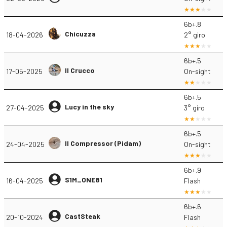
6b+.8
Chicuzza
18-04-2026
2° giro
6b+.5
Il Crucco
17-05-2025
On-sight
6b+.5
Lucy in the sky
27-04-2025
3° giro
6b+.5
Il Compressor (Pidam)
24-04-2025
On-sight
6b+.9
S1M_ONE81
16-04-2025
Flash
6b+.6
CastSteak
20-10-2024
Flash