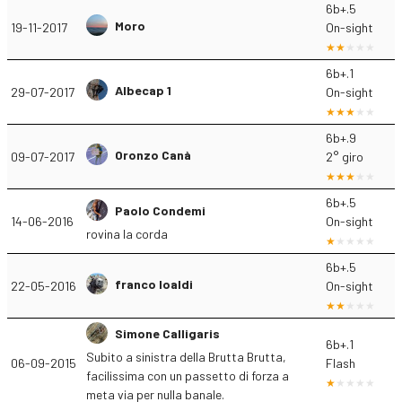
6b+.5
Moro
19-11-2017
On-sight
6b+.1
Albecap 1
29-07-2017
On-sight
6b+.9
Oronzo Canà
09-07-2017
2° giro
6b+.5
Paolo Condemi
14-06-2016
On-sight
rovina la corda
6b+.5
franco loaldi
22-05-2016
On-sight
Simone Calligaris
6b+.1
Subito a sinistra della Brutta Brutta,
06-09-2015
Flash
facilissima con un passetto di forza a
meta via per nulla banale.