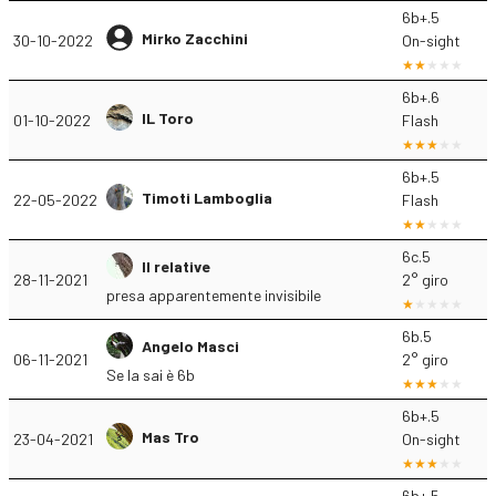
6b+.5
Mirko Zacchini
30-10-2022
On-sight
6b+.6
IL Toro
01-10-2022
Flash
6b+.5
Timoti Lamboglia
22-05-2022
Flash
6c.5
Il relative
28-11-2021
2° giro
presa apparentemente invisibile
6b.5
Angelo Masci
06-11-2021
2° giro
Se la sai è 6b
6b+.5
Mas Tro
23-04-2021
On-sight
6b+.5