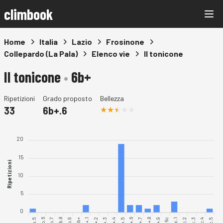
climbook
Home
Italia
Lazio
Frosinone
Collepardo (La Pala)
Elenco vie
Il tonicone
Il tonicone
•
6b+
Ripetizioni
Grado proposto
Bellezza
33
6b+.6
20
15
Ripetizioni
10
5
0
6b.5
6b.6
6b.7
6b.8
6b.9
6b+.1
6b+.2
6b+.4
6b+.6
6b+.7
6b+.8
6b+.9
6c.1
6c.2
6c.3
6c.4
6c.5