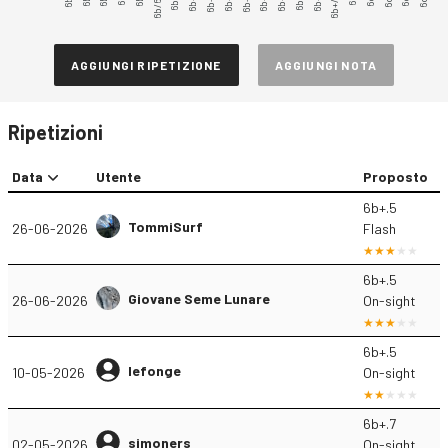
6b/6b+
6b+.3
6b+/6c
6b+.5
AGGIUNGI RIPETIZIONE
AGGIUNGI NOTA
Ripetizioni
Data
Utente
Proposto
6b+.5
TommiSurf
26-06-2026
Flash
6b+.5
Giovane Seme Lunare
26-06-2026
On-sight
6b+.5
lefonge
10-05-2026
On-sight
6b+.7
simoners
02-05-2026
On-sight