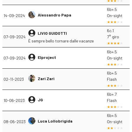
6b+.5
Alessandro Papa
14-09-2024
On-sight
6c.1
LIVIO GUIDOTTI
07-09-2024
7° giro
È sempre bello tornare dalle vacanze
6b+.5
Elproject
07-09-2024
On-sight
6b+.5
Zari Zari
02-11-2023
Flash
6b+.7
JG
10-06-2023
Flash
6b+.5
Luca Lollobrigida
08-06-2023
On-sight