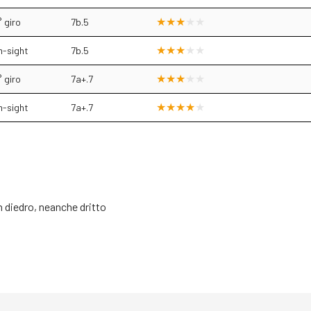
 giro
7b.5
n-sight
7b.5
 giro
7a+.7
n-sight
7a+.7
 diedro, neanche dritto