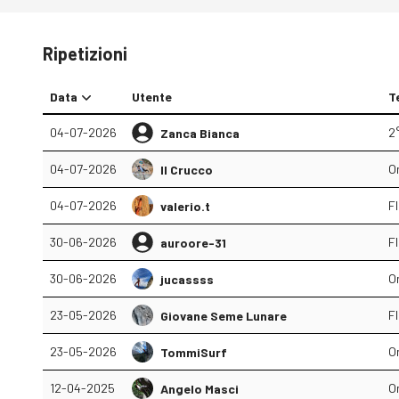
Ripetizioni
Data
Utente
T
04-07-2026
2°
Zanca Bianca
04-07-2026
O
Il Crucco
04-07-2026
F
valerio.t
30-06-2026
F
auroore-31
30-06-2026
O
jucassss
23-05-2026
F
Giovane Seme Lunare
23-05-2026
O
TommiSurf
12-04-2025
O
Angelo Masci