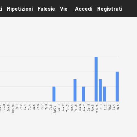
i
Ripetizioni
Falesie
Vie
Accedi
Registrati
+.7
6c+.8
6c+.9
6c+/7a
7a.1
7a.2
7a.3
7a.4
7a.6
7a.7
7a.8
7a.9
7a/7a+
7a+.1
7a+.2
7a+.3
7a+.4
7a+.5
7a+.6
7a+.7
7a+.8
7a+.9
7a+/7b
7b.1
7b.2
7b.3
7b.4
7b.5
7a.5