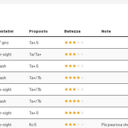
entativi
Proposto
Bellezza
Note
 giro
7a+.5
n-sight
7a/7a+
lash
7a+.5
lash
7a+/7b
n-sight
7a+/7b
lash
7a+/7b
n-sight
7a+.5
n-sight
6c.5
Più paurosa che 