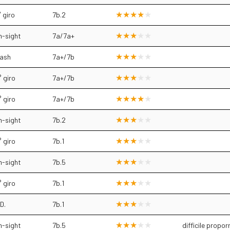
 giro
7b.2
n-sight
7a/7a+
lash
7a+/7b
 giro
7a+/7b
 giro
7a+/7b
n-sight
7b.2
 giro
7b.1
n-sight
7b.5
 giro
7b.1
D.
7b.1
n-sight
7b.5
difficile propor