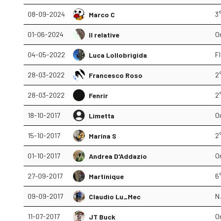
08-09-2024
3°
Marco C
01-06-2024
O
Il relative
04-05-2022
F
Luca Lollobrigida
28-03-2022
2°
Francesco Roso
28-03-2022
2°
Fenrir
18-10-2017
O
Limetta
15-10-2017
2°
Marina S
01-10-2017
O
Andrea D'Addazio
27-09-2017
6°
Martinique
09-09-2017
N.
Claudio Lu_Mec
11-07-2017
O
JT Buck