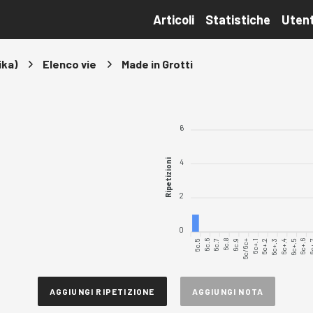
Articoli
Statistiche
Utent
ika)
Elenco vie
Made in Grotti
6
4
Ripetizioni
2
0
6c.5
6c.6
6c.7
6c.8
6c.9
6c/6c+
6c+.1
6c+.2
6c+.3
6c+.4
6c+.5
6c+.6
6c
AGGIUNGI RIPETIZIONE
AGGIUNGI NOTA