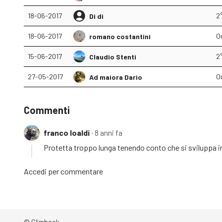
18-06-2017
2°
Di di
18-06-2017
O
romano costantini
15-06-2017
2°
Claudio Stenti
27-05-2017
O
Ad maiora Dario
Commenti
franco loaldi
∙ 8 anni fa
Protetta troppo lunga tenendo conto che si sviluppa in
Accedi
per commentare
© Climbook