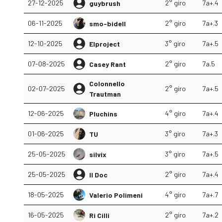
27-12-2025
2° giro
7a+.4
guybrush
06-11-2025
2° giro
7a+.3
smo-bidell
12-10-2025
3° giro
7a+.5
Elproject
07-08-2025
2° giro
7a.5
Casey Rant
Colonnello
02-07-2025
2° giro
7a+.5
Trautman
12-06-2025
4° giro
7a+.4
Pluchins
01-06-2025
3° giro
7a+.3
TU
25-05-2025
3° giro
7a+.5
silvix
25-05-2025
2° giro
7a+.4
Il Doc
18-05-2025
4° giro
7a+.7
Valerio Polimeni
16-05-2025
2° giro
7a+.2
Ri Cilli