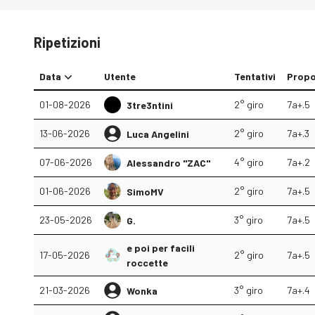
Ripetizioni
Data
Utente
Tentativi
Prop
01-08-2026
2° giro
7a+.5
3tre3ntini
13-06-2026
2° giro
7a+.3
Luca Angelini
07-06-2026
4° giro
7a+.2
Alessandro "ZAC"
01-06-2026
2° giro
7a+.5
SimoMV
23-05-2026
3° giro
7a+.5
G.
e poi per facili
17-05-2026
2° giro
7a+.5
roccette
21-03-2026
3° giro
7a+.4
Wonka