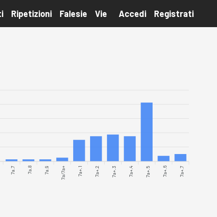
i
Ripetizioni
Falesie
Vie
Accedi
Registrati
7a.7
7a.8
7a.9
7a/7a+
7a+.1
7a+.2
7a+.3
7a+.4
7a+.5
7a+.6
7a+.7