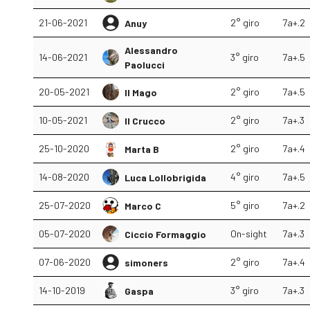
21-06-2021
2° giro
7a+.2
Anuy
Alessandro
14-06-2021
3° giro
7a+.5
Paolucci
20-05-2021
2° giro
7a+.5
Il Mago
10-05-2021
2° giro
7a+.3
Il Crucco
25-10-2020
2° giro
7a+.4
Marta B
14-08-2020
4° giro
7a+.5
Luca Lollobrigida
25-07-2020
5° giro
7a+.2
Marco C
05-07-2020
On-sight
7a+.3
Ciccio Formaggio
07-06-2020
2° giro
7a+.4
simoners
14-10-2019
3° giro
7a+.3
Gaspa