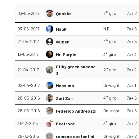
03-06-2017
2° giro
7a+.2
Quokka
03-06-2017
N.D.
7a+.5
MauR
21-05-2017
4° giro
7a+.5
valben
13-05-2017
3° giro
7a+.3
Mr. Purple
Stiky green aucone-
21-04-2017
2° giro
7a+.4
3
02-04-2017
On-sight
7a+.1
Massimo
28-05-2016
4° giro
7a+.5
Zari Zari
28-05-2016
On-sight
7a+.6
Federico Andreozzi
31-12-2015
3° giro
7a+.2
Beetroot
28-12-2015
On-sight
7a+.2
romano costantini