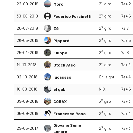
22-09-2019
2° giro
7a+.2
Moro
30-08-2019
2° giro
7a+.5
Federico Forsinetti
20-07-2019
2° giro
7a.7
Zó
26-05-2019
2° giro
7a+.5
Pippard
25-04-2019
2° giro
7a.8
Filippo
14-10-2018
2° giro
7a+.4
Stock Atso
02-10-2018
On-sight
7a+.4
jucassss
16-09-2018
N.D.
7a+.5
el gab
09-09-2018
3° giro
7a+.3
CORAX
05-09-2018
2° giro
7a+.4
Francesco Roso
Giovane Seme
29-06-2017
2° giro
7a+.3
Lunare