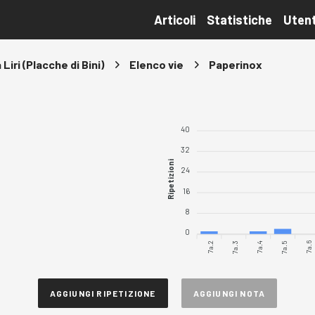
Articoli
Statistiche
Utent
 Liri (Placche di Bini)
Elenco vie
Paperinox
40
32
Ripetizioni
24
16
8
0
7a.2
7a.3
7a.4
7a.5
7a.6
AGGIUNGI RIPETIZIONE
AGGIUNGI NOTA