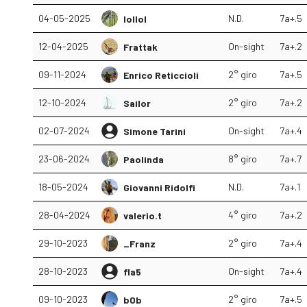
04-05-2025
N.D.
7a+.5
lollol
12-04-2025
On-sight
7a+.2
Frattak
09-11-2024
2° giro
7a+.5
Enrico Reticcioli
12-10-2024
2° giro
7a+.2
Sailor
02-07-2024
On-sight
7a+.4
Simone Tarini
23-06-2024
8° giro
7a+.7
Paolinda
18-05-2024
N.D.
7a+.1
Giovanni Ridolfi
28-04-2024
4° giro
7a+.2
valerio.t
29-10-2023
2° giro
7a+.4
_Franz
28-10-2023
On-sight
7a+.4
fla5
09-10-2023
2° giro
7a+.5
b0b