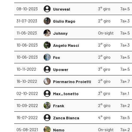
08-10-2023
3° giro
7a+.5
Unreveal
31-07-2023
2° giro
7a+.3
Giulio Rago
11-06-2023
On-sight
7a+.5
Johnny
10-06-2023
2° giro
7a+.3
Angelo Masci
10-06-2023
2° giro
7a+.5
Fox
10-11-2022
3° giro
7a+.5
Upower
16-10-2022
2° giro
7a+.7
Piermarino Proietti
02-10-2022
3° giro
7a+.1
Max_tonetto
10-09-2022
2° giro
7a+.2
Frank
16-07-2022
4° giro
7a+.5
Zanca Bianca
05-08-2021
On-sight
7a+.2
Nemo