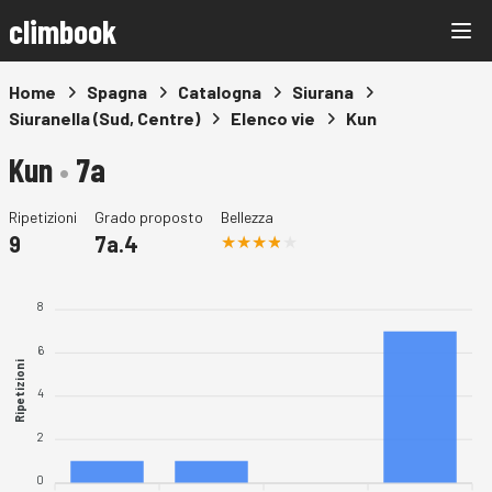
climbook
Home
Spagna
Catalogna
Siurana
Siuranella (Sud, Centre)
Elenco vie
Kun
Kun
•
7a
Ripetizioni
Grado proposto
Bellezza
9
7a.4
8
6
Ripetizioni
4
2
0