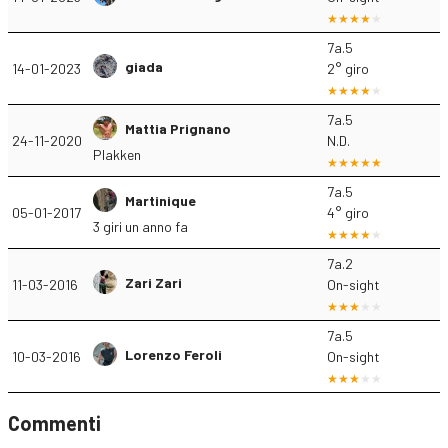
7a.5
giada
14-01-2023
2° giro
7a.5
Mattia Prignano
24-11-2020
N.D.
Plakken
7a.5
Martinique
05-01-2017
4° giro
3 giri un anno fa
7a.2
Zari Zari
11-03-2016
On-sight
7a.5
Lorenzo Feroli
10-03-2016
On-sight
Commenti