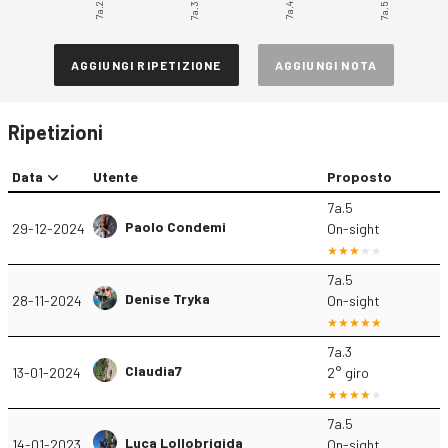
7a.2
7a.3
7a.4
7a.5
AGGIUNGI RIPETIZIONE
AGGIUNGI NOTA
Ripetizioni
Data
Utente
Proposto
7a.5
Paolo Condemi
29-12-2024
On-sight
7a.5
Denise Tryka
28-11-2024
On-sight
7a.3
Claudia7
13-01-2024
2° giro
7a.5
Luca Lollobrigida
14-01-2023
On-sight