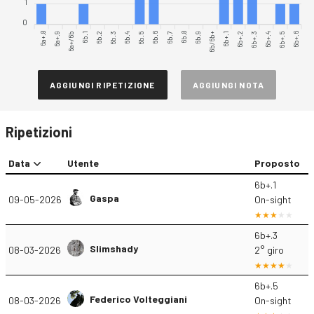
1
0
6a+.8
6a+.9
6a+/6b
6b.1
6b.2
6b.3
6b.4
6b.5
6b.6
6b.8
6b.9
6b/6b+
6b+.1
6b+.2
6b+.3
6b+.4
6b+.5
6b+.6
6b.7
AGGIUNGI RIPETIZIONE
AGGIUNGI NOTA
Ripetizioni
Data
Utente
Proposto
6b+.1
Gaspa
09-05-2026
On-sight
6b+.3
Slimshady
08-03-2026
2° giro
6b+.5
Federico Volteggiani
08-03-2026
On-sight