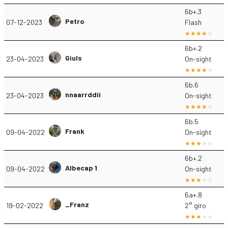
6b+.3
Petro
07-12-2023
Flash
6b+.2
Giuls
23-04-2023
On-sight
6b.6
nnaarrddii
23-04-2023
On-sight
6b.5
Frank
09-04-2022
On-sight
6b+.2
Albecap 1
09-04-2022
On-sight
6a+.8
_Franz
19-02-2022
2° giro