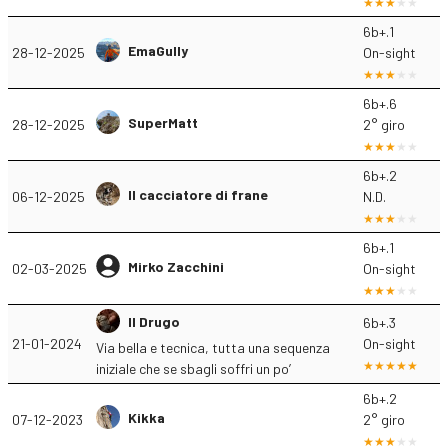
6b+.1
EmaGully
28-12-2025
On-sight
6b+.6
SuperMatt
28-12-2025
2° giro
6b+.2
Il cacciatore di frane
06-12-2025
N.D.
6b+.1
Mirko Zacchini
02-03-2025
On-sight
Il Drugo
6b+.3
21-01-2024
On-sight
Via bella e tecnica, tutta una sequenza
iniziale che se sbagli soffri un po’
6b+.2
Kikka
07-12-2023
2° giro