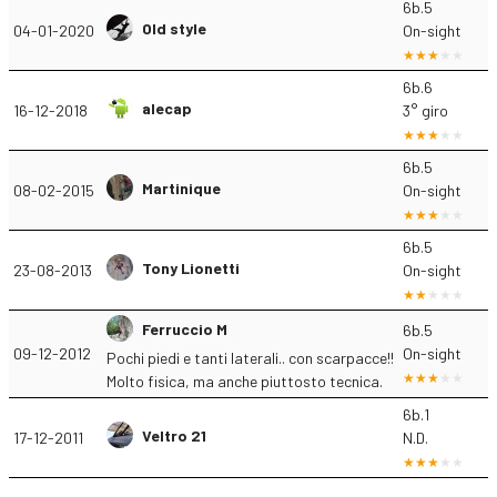
6b.5
Old style
04-01-2020
On-sight
6b.6
alecap
16-12-2018
3° giro
6b.5
Martinique
08-02-2015
On-sight
6b.5
Tony Lionetti
23-08-2013
On-sight
Ferruccio M
6b.5
09-12-2012
On-sight
Pochi piedi e tanti laterali.. con scarpacce!!
Molto fisica, ma anche piuttosto tecnica.
6b.1
Veltro 21
17-12-2011
N.D.