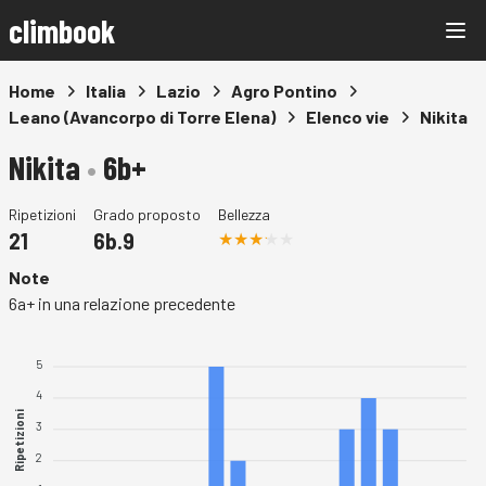
climbook
Home
Italia
Lazio
Agro Pontino
Leano (Avancorpo di Torre Elena)
Elenco vie
Nikita
Nikita
•
6b+
Ripetizioni
Grado proposto
Bellezza
21
6b.9
Note
6a+ in una relazione precedente
5
4
Ripetizioni
3
2