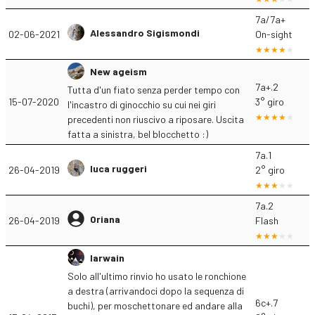
7a/7a+
Alessandro Sigismondi
02-06-2021
On-sight
New ageism
7a+.2
Tutta d'un fiato senza perder tempo con
15-07-2020
3° giro
l'incastro di ginocchio su cui nei giri
precedenti non riuscivo a riposare. Uscita
fatta a sinistra, bel blocchetto :)
7a.1
luca ruggeri
26-04-2019
2° giro
7a.2
Oriana
26-04-2019
Flash
Iarwain
Solo all'ultimo rinvio ho usato le ronchione
a destra (arrivandoci dopo la sequenza di
6c+.7
buchi), per moschettonare ed andare alla