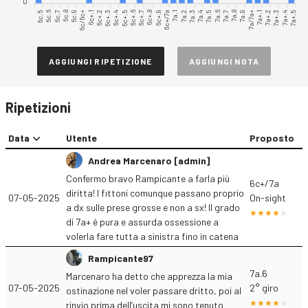
0
6c.5
6c.6
6c.7
6c.8
6c.9
6c/6c+
6c+.1
6c+.2
6c+.3
6c+.4
6c+.5
6c+.6
6c+.7
6c+.8
6c+.9
7a.1
7a.2
7a.3
7a.4
7a.5
7a.6
7a.7
7a.8
7a.9
7a/7a+
7a+.1
7a+.2
7a+.3
7a+.4
7a+.5
6c+/7a
AGGIUNGI RIPETIZIONE
AGGIUNGI NOTA
Ripetizioni
Data
Utente
Proposto
Andrea Marcenaro [admin]
Confermo bravo Rampicante a farla più
6c+/7a
diritta! I fittoni comunque passano proprio
07-05-2025
On-sight
a dx sulle prese grosse e non a sx! Il grado
di 7a+ è pura e assurda ossessione a
volerla fare tutta a sinistra fino in catena
Rampicante97
7a.6
Marcenaro ha detto che apprezza la mia
07-05-2025
2° giro
ostinazione nel voler passare dritto, poi al
rinvio prima dell’uscita mi sono tenuto