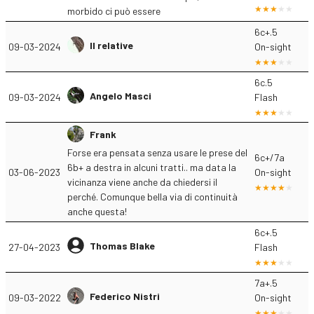
morbido ci può essere
6c+.5
Il relative
09-03-2024
On-sight
6c.5
Angelo Masci
09-03-2024
Flash
Frank
Forse era pensata senza usare le prese del
6c+/7a
6b+ a destra in alcuni tratti.. ma data la
03-06-2023
On-sight
vicinanza viene anche da chiedersi il
perché. Comunque bella via di continuità
anche questa!
6c+.5
Thomas Blake
27-04-2023
Flash
7a+.5
Federico Nistri
09-03-2022
On-sight