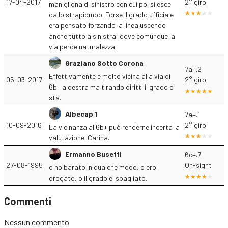
17-04-2017
2° giro
manigliona di sinistro con cui poi si esce
dallo strapiombo. Forse il grado ufficiale
era pensato forzando la linea uscendo
anche tutto a sinistra, dove comunque la
via perde naturalezza
Graziano Sotto Corona
7a+.2
Effettivamente è molto vicina alla via di
05-03-2017
2° giro
6b+ a destra ma tirando diritti il grado ci
sta.
Albecap 1
7a+.1
10-09-2016
2° giro
La vicinanza al 6b+ può renderne incerta la
valutazione. Carina.
Ermanno Busetti
6c+.7
27-08-1995
On-sight
o ho barato in qualche modo, o ero
drogato, o il grado e' sbagliato.
Commenti
Nessun commento