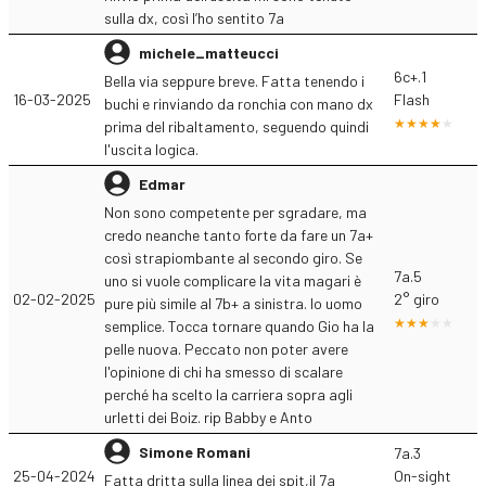
sulla dx, così l’ho sentito 7a
michele_matteucci
6c+.1
Bella via seppure breve. Fatta tenendo i
16-03-2025
Flash
buchi e rinviando da ronchia con mano dx
prima del ribaltamento, seguendo quindi
l'uscita logica.
Edmar
Non sono competente per sgradare, ma
credo neanche tanto forte da fare un 7a+
così strapiombante al secondo giro. Se
7a.5
uno si vuole complicare la vita magari è
02-02-2025
2° giro
pure più simile al 7b+ a sinistra. Io uomo
semplice. Tocca tornare quando Gio ha la
pelle nuova. Peccato non poter avere
l'opinione di chi ha smesso di scalare
perché ha scelto la carriera sopra agli
urletti dei Boiz. rip Babby e Anto
Simone Romani
7a.3
25-04-2024
On-sight
Fatta dritta sulla linea dei spit,il 7a