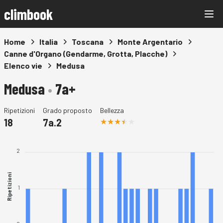
climbook
Home
Italia
Toscana
Monte Argentario
Canne d'Organo (Gendarme, Grotta, Placche)
Elenco vie
Medusa
Medusa
•
7a+
Ripetizioni
Grado proposto
Bellezza
18
7a.2
2
Ripetizioni
1