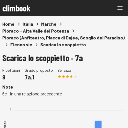
climbook
Home
Italia
Marche
Pioraco - Alta Valle del Potenza
Pioraco (Anfiteatro, Placca di Dajee, Scoglio del Paradiso)
Elenco vie
Scarica lo scoppietto
Scarica lo scoppietto
•
7a
Ripetizioni
Grado proposto
Bellezza
9
7a.1
Note
6c+ in una relazione precedente
4