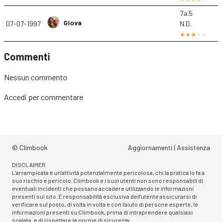
7a.5
Giova
07-07-1997
N.D.
Commenti
Nessun commento
Accedi
per commentare
© Climbook
Aggiornamenti
|
Assistenza
DISCLAIMER
L'arrampicata è un'attività potenzialmente pericolosa, chi la pratica lo fa a
suo rischio e pericolo. Climbook e i suoi utenti non sono responsabili di
eventuali incidenti che possano accadere utilizzando le informazioni
presenti sul sito. È responsabilità esclusiva dell'utente assicurarsi di
verificare sul posto, di volta in volta e con l'aiuto di persone esperte, le
informazioni presenti su Climbook, prima di intraprendere qualsiasi
scalata, e di rispettare le norme di sicurezza.