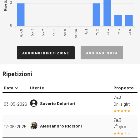
Ripetizioni
2
0
6c+.5
6c+.6
6c+.7
6c+.8
6c+.9
7a.1
7a.2
7a.3
7a.4
7a.5
6c+/7a
AGGIUNGI RIPETIZIONE
AGGIUNGI NOTA
Ripetizioni
Data
Utente
Proposto
7a.3
Saverio Delpriori
03-05-2026
On-sight
7a.3
Alessandro Riccioni
12-06-2025
7° giro