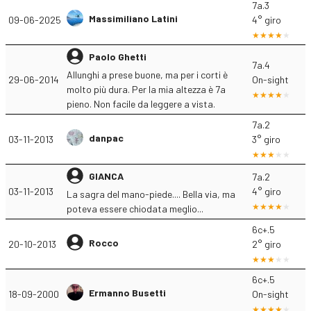
7a.3
Massimiliano Latini
09-06-2025
4° giro
Paolo Ghetti
7a.4
Allunghi a prese buone, ma per i corti è
29-06-2014
On-sight
molto più dura. Per la mia altezza è 7a
pieno. Non facile da leggere a vista.
7a.2
danpac
03-11-2013
3° giro
GIANCA
7a.2
03-11-2013
4° giro
La sagra del mano-piede.... Bella via, ma
poteva essere chiodata meglio...
6c+.5
Rocco
20-10-2013
2° giro
6c+.5
Ermanno Busetti
18-09-2000
On-sight