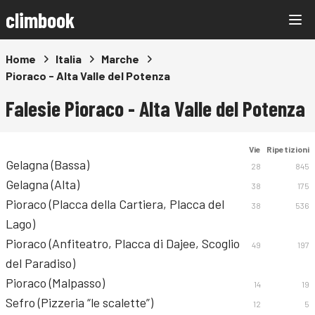
climbook
Home
Italia
Marche
Pioraco - Alta Valle del Potenza
Falesie Pioraco - Alta Valle del Potenza
Vie
Ripetizioni
Gelagna (Bassa)
28
845
Gelagna (Alta)
38
175
Pioraco (Placca della Cartiera, Placca del
38
536
Lago)
Pioraco (Anfiteatro, Placca di Dajee, Scoglio
49
197
del Paradiso)
Pioraco (Malpasso)
14
19
Sefro (Pizzeria “le scalette”)
12
5