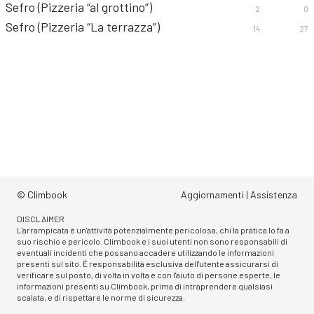
Sefro (Pizzeria “al grottino”)
2
0
Sefro (Pizzeria “La terrazza”)
14
27
© Climbook
Aggiornamenti
|
Assistenza
DISCLAIMER
L'arrampicata è un'attività potenzialmente pericolosa, chi la pratica lo fa a
suo rischio e pericolo. Climbook e i suoi utenti non sono responsabili di
eventuali incidenti che possano accadere utilizzando le informazioni
presenti sul sito. È responsabilità esclusiva dell'utente assicurarsi di
verificare sul posto, di volta in volta e con l'aiuto di persone esperte, le
informazioni presenti su Climbook, prima di intraprendere qualsiasi
scalata, e di rispettare le norme di sicurezza.