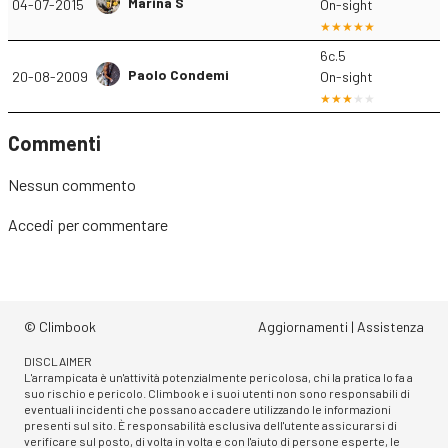
Marina S
04-07-2015
On-sight
6c.5
Paolo Condemi
20-08-2009
On-sight
Commenti
Nessun commento
Accedi
per commentare
© Climbook
Aggiornamenti
|
Assistenza
DISCLAIMER
L'arrampicata è un'attività potenzialmente pericolosa, chi la pratica lo fa a
suo rischio e pericolo. Climbook e i suoi utenti non sono responsabili di
eventuali incidenti che possano accadere utilizzando le informazioni
presenti sul sito. È responsabilità esclusiva dell'utente assicurarsi di
verificare sul posto, di volta in volta e con l'aiuto di persone esperte, le