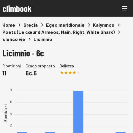
climbook
Home
Grecia
Egeo meridionale
Kalymnos
Poets (Le cœur d'Armeos, Main, Right, White Shark)
Elenco vie
Licimnio
Licimnio
•
6c
Ripetizioni
Grado proposto
Bellezza
11
6c.5
8
6
Ripetizioni
4
2