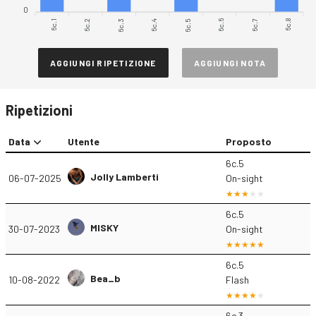
0
6c.1
6c.2
6c.3
6c.4
6c.5
6c.6
6c.7
6c.8
AGGIUNGI RIPETIZIONE
AGGIUNGI NOTA
Ripetizioni
Data
Utente
Proposto
6c.5
Jolly Lamberti
06-07-2025
On-sight
6c.5
MISKY
30-07-2023
On-sight
6c.5
Bea_b
10-08-2022
Flash
6c.3