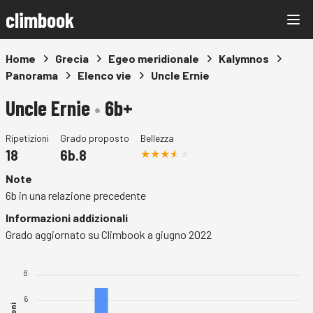
climbook
Home
Grecia
Egeo meridionale
Kalymnos
Panorama
Elenco vie
Uncle Ernie
Uncle Ernie
•
6b+
Ripetizioni
Grado proposto
Bellezza
18
6b.8
Note
6b in una relazione precedente
Informazioni addizionali
Grado aggiornato su Climbook a giugno 2022
8
6