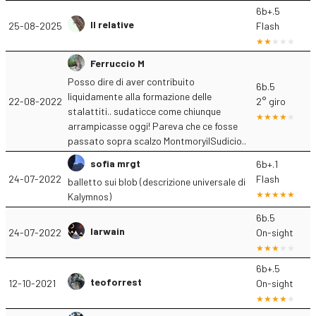
6b+.5
Il relative
25-08-2025
Flash
Ferruccio M
Posso dire di aver contribuito
6b.5
liquidamente alla formazione delle
22-08-2022
2° giro
stalattiti.. sudaticce come chiunque
arrampicasse oggi! Pareva che ce fosse
passato sopra scalzo MontmoryilSudicio..
sofia mrgt
6b+.1
24-07-2022
Flash
balletto sui blob (descrizione universale di
Kalymnos)
6b.5
Iarwain
24-07-2022
On-sight
6b+.5
teoforrest
12-10-2021
On-sight