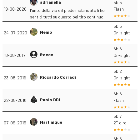
adrianella
6b.5
19-08-2020
Flash
l'unto della via e il piede malandato li ho
sentiti tutti su questo bel tiro continuo
6b.5
Nemo
24-07-2020
On-sight
6b.6
Rocco
18-08-2017
On-sight
6b.2
Riccardo Corradi
23-08-2016
On-sight
6b.6
Paolo DDI
22-08-2016
Flash
6b.7
Martinique
07-09-2015
2° giro
6b.5