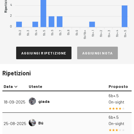
Ripetizioni
4
2
0
6b.2
6b.3
6b.4
6b.6
6b.7
6b.8
6b.9
6b/6b+
6b+.1
6b+.3
6b+.4
6b+.5
6b.5
6b+.2
AGGIUNGI RIPETIZIONE
AGGIUNGI NOTA
Ripetizioni
Data
Utente
Proposto
6b+.5
giada
18-09-2025
On-sight
6b+.5
Bú
25-08-2025
On-sight