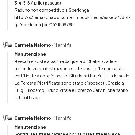
3-4-5-6 Aprile (pasqua)
Raduno non competitivo a Sperlonga
http://s3.amazonaws.com/climbookmedia/assets/781/lar
ge/sperlonga.jpg?1421998768
Carmela Malomo
∙ 11 anni fa
Manutenzione
9 vecchie soste a partire da quella di Sheherazade e
andando verso destra, sono state sostituite con soste
certificate a doppio anello. Gli arbusti bruciati alla base de
La Foresta Pietrificata sono stato disboscati. Grazie a
Luigi Filocamo, Bruno Vitale e Lorenzo Cervini che hanno
fatto il lavoro.
Carmela Malomo
∙ 11 anni fa
Manutenzione
Sostituite tutte le catene e ripristinate tutte le vie da