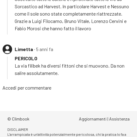
Sorcastico ad Harvest. In particolare Harvest e Nessuno
come il sole sono state completamente riattrezzate.
Grazie a Luigi Filocamo, Bruno Vitale, Lorenzo Cervini e
Fabio Morosi che hanno fatto il lavoro
Limetta
∙ 5 anni fa
PERICOLO
La via filibek ha diversi fittoni che si muovono. Da non
salire assolutamente.
Accedi
per commentare
© Climbook
Aggiornamenti
|
Assistenza
DISCLAIMER
L'arrampicata è un'attività potenzialmente pericolosa, chi la pratica lo fa a