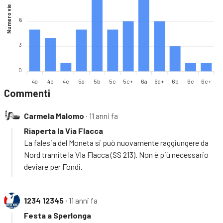
Numero vie
6
3
0
4a
4b
4c
5a
5b
5c
5c+
6a
6a+
6b
6c
6c+
Commenti
Carmela Malomo
∙ 11 anni fa
Riaperta la Via Flacca
La falesia del Moneta si può nuovamente raggiungere da
Nord tramite la VIa Flacca (SS 213). Non è più necessario
deviare per Fondi.
1234 12345
∙ 11 anni fa
Festa a Sperlonga