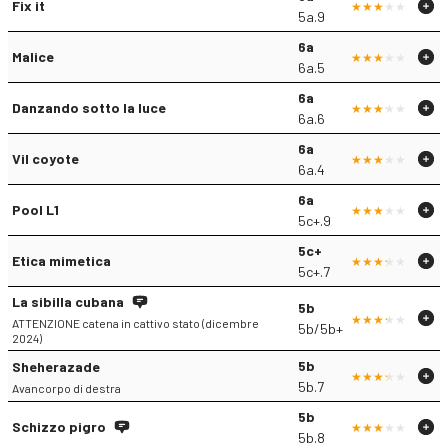
Fix it
5a.9
6a
Malice
6a.5
6a
Danzando sotto la luce
6a.6
6a
Vil coyote
6a.4
6a
Pool L1
5c+.9
5c+
Etica mimetica
5c+.7
La sibilla cubana
5b
ATTENZIONE catena in cattivo stato (dicembre
5b/5b+
2024)
5b
Sheherazade
5b.7
Avancorpo di destra
5b
Schizzo pigro
5b.8