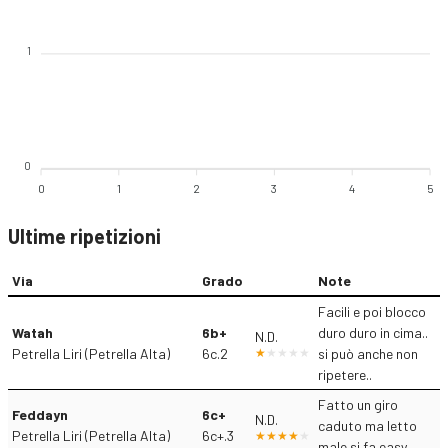
1
0
0
1
2
3
4
5
Ultime ripetizioni
Via
Grado
Note
Facili e poi blocco
Watah
6b+
duro duro in cima..
N.D.
Petrella Liri (Petrella Alta)
6c.2
si può anche non
ripetere..
Fatto un giro
Feddayn
6c+
N.D.
caduto ma letto
Petrella Liri (Petrella Alta)
6c+.3
male si fa easy