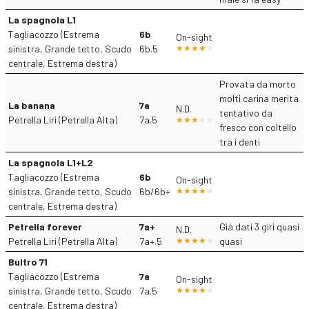
La spagnola L1
Tagliacozzo (Estrema
6b
On-sight
sinistra, Grande tetto, Scudo
6b.5
centrale, Estrema destra)
Provata da morto
molti carina merita
La banana
7a
N.D.
tentativo da
Petrella Liri (Petrella Alta)
7a.5
fresco con coltello
tra i denti
La spagnola L1+L2
Tagliacozzo (Estrema
6b
On-sight
sinistra, Grande tetto, Scudo
6b/6b+
centrale, Estrema destra)
Petrella forever
7a+
Già dati 3 giri quasi
N.D.
Petrella Liri (Petrella Alta)
7a+.5
quasi
Bultro 71
Tagliacozzo (Estrema
7a
On-sight
sinistra, Grande tetto, Scudo
7a.5
centrale, Estrema destra)