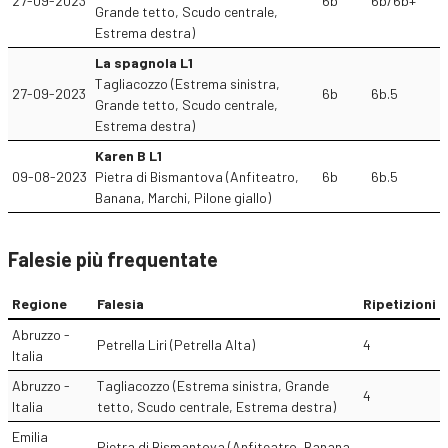
27-09-2023
6b
6b/6b+
Grande tetto, Scudo centrale,
Estrema destra)
La spagnola L1
Tagliacozzo (Estrema sinistra,
27-09-2023
6b
6b.5
Grande tetto, Scudo centrale,
Estrema destra)
Karen B L1
09-08-2023
Pietra di Bismantova (Anfiteatro,
6b
6b.5
Banana, Marchi, Pilone giallo)
Falesie più frequentate
Regione
Falesia
Ripetizioni
Abruzzo -
Petrella Liri (Petrella Alta)
4
Italia
Abruzzo -
Tagliacozzo (Estrema sinistra, Grande
4
Italia
tetto, Scudo centrale, Estrema destra)
Emilia
Pietra di Bismantova (Anfiteatro, Banana,