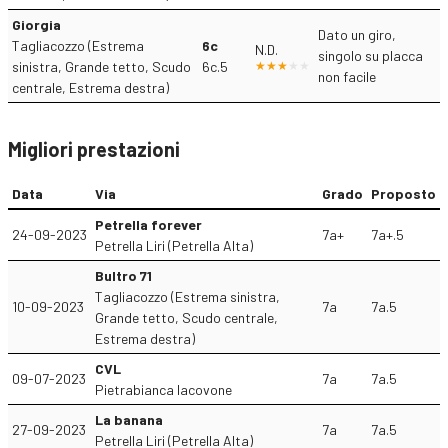
Giorgia
Dato un giro,
Tagliacozzo (Estrema
6c
N.D.
singolo su placca
sinistra, Grande tetto, Scudo
6c.5
non facile
centrale, Estrema destra)
Migliori prestazioni
Data
Via
Grado
Proposto
Petrella forever
24-09-2023
7a+
7a+.5
Petrella Liri (Petrella Alta)
Bultro 71
Tagliacozzo (Estrema sinistra,
10-09-2023
7a
7a.5
Grande tetto, Scudo centrale,
Estrema destra)
CVL
09-07-2023
7a
7a.5
Pietrabianca Iacovone
La banana
27-09-2023
7a
7a.5
Petrella Liri (Petrella Alta)