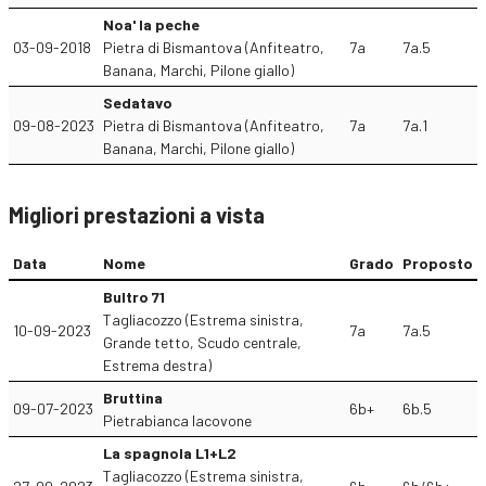
Noa' la peche
03-09-2018
Pietra di Bismantova (Anfiteatro,
7a
7a.5
Banana, Marchi, Pilone giallo)
Sedatavo
09-08-2023
Pietra di Bismantova (Anfiteatro,
7a
7a.1
Banana, Marchi, Pilone giallo)
Migliori prestazioni a vista
Data
Nome
Grado
Proposto
Bultro 71
Tagliacozzo (Estrema sinistra,
10-09-2023
7a
7a.5
Grande tetto, Scudo centrale,
Estrema destra)
Bruttina
09-07-2023
6b+
6b.5
Pietrabianca Iacovone
La spagnola L1+L2
Tagliacozzo (Estrema sinistra,