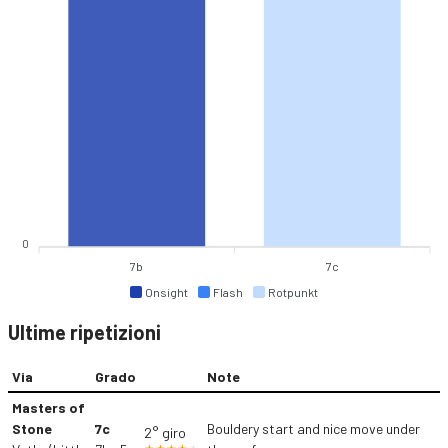
0
7b
7c
Onsight
Flash
Rotpunkt
Ultime ripetizioni
Via
Grado
Note
Masters of
Stone
7c
Bouldery start and nice move under
2° giro