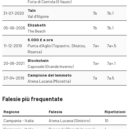
Foria di Centola (Il Vauzo)
Taln
31-07-2020
7b
7b.1
Val d'Algone
Elizabeth
05-06-2026
7b
7b.1
The Beach
6.000 £ a ora
11-12-2019
Punta d'Aglio (Topastro, Shiatsu,
7a+
7a+.5
Riserva)
Blockchain
20-06-2021
7a+
7a+.1
Caposele (Grande Inverno)
Campione del lemmeto
27-04-2019
7a
7a.5
Atena Lucana (Miccetta)
Falesie più frequentate
Regione
Falesia
Ripetizioni
Campania - Italia
Atena Lucana (Sinistro)
10