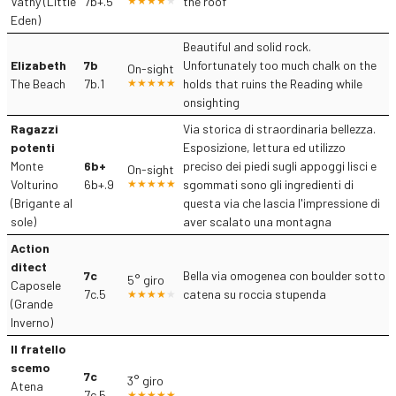
Vathy (Little
7b+.5
the roof
Eden)
Beautiful and solid rock.
Elizabeth
7b
Unfortunately too much chalk on the
On-sight
The Beach
7b.1
holds that ruins the Reading while
onsighting
Ragazzi
Via storica di straordinaria bellezza.
potenti
Esposizione, lettura ed utilizzo
Monte
6b+
preciso dei piedi sugli appoggi lisci e
On-sight
Volturino
6b+.9
sgommati sono gli ingredienti di
(Brigante al
questa via che lascia l'impressione di
sole)
aver scalato una montagna
Action
ditect
7c
Bella via omogenea con boulder sotto
5° giro
Caposele
7c.5
catena su roccia stupenda
(Grande
Inverno)
Il fratello
scemo
7c
3° giro
Atena
7c.5