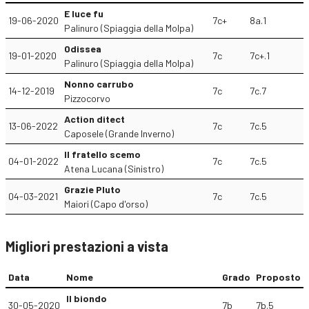
E luce fu
19-06-2020
7c+
8a.1
Palinuro (Spiaggia della Molpa)
Odissea
19-01-2020
7c
7c+.1
Palinuro (Spiaggia della Molpa)
Nonno carrubo
14-12-2019
7c
7c.7
Pizzocorvo
Action ditect
13-06-2022
7c
7c.5
Caposele (Grande Inverno)
Il fratello scemo
04-01-2022
7c
7c.5
Atena Lucana (Sinistro)
Grazie Pluto
04-03-2021
7c
7c.5
Maiori (Capo d'orso)
Migliori prestazioni a vista
Data
Nome
Grado
Proposto
Il biondo
30-05-2020
7b
7b.5