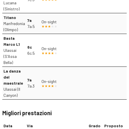
Lucana
(Sinistro)
Titano
7a
On-sight
Manfredonia
7a.5
(Olimpo)
Basta
Marco L1
6c
On-sight
Ulassai
6c.5
(S'Assa
Bella)
La danza
del
7a
On-sight
maestrale
7a.3
Ulassai (Il
Canyon)
Migliori prestazioni
Data
Via
Grado
Proposto