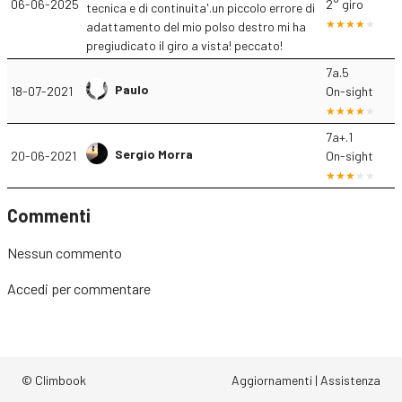
06-06-2025
2° giro
tecnica e di continuita'.un piccolo errore di
adattamento del mio polso destro mi ha
pregiudicato il giro a vista! peccato!
7a.5
Paulo
18-07-2021
On-sight
7a+.1
Sergio Morra
20-06-2021
On-sight
Commenti
Nessun commento
Accedi
per commentare
© Climbook
Aggiornamenti
|
Assistenza