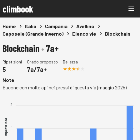
climbook
Home
Italia
Campania
Avellino
Caposele (Grande Inverno)
Elenco vie
Blockchain
Blockchain
•
7a+
Ripetizioni
Grado proposto
Bellezza
5
7a/7a+
Note
Bucone con molte api nei pressi di questa via (maggio 2025)
2
Ripetizioni
1