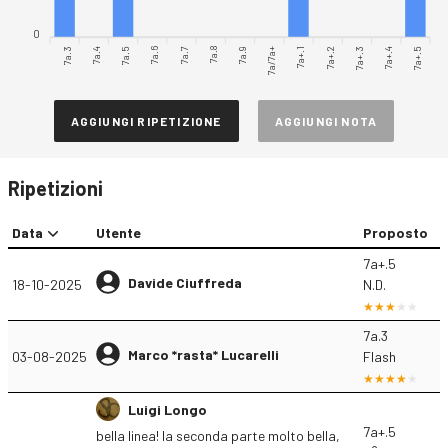
0
7a.3
7a.4
7a.5
7a.6
7a.7
7a.8
7a/7a+
7a+.1
7a+.2
7a+.3
7a+.4
7a+.5
7a.9
AGGIUNGI RIPETIZIONE
AGGIUNGI NOTA
Ripetizioni
Data
Utente
Proposto
7a+.5
Davide Ciuffreda
18-10-2025
N.D.
7a.3
Marco *rasta* Lucarelli
03-08-2025
Flash
Luigi Longo
7a+.5
bella linea! la seconda parte molto bella,