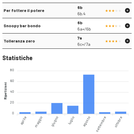
6b
Per fottere il potere
6b.4
6b
Snoopy bar bondo
6a+/6b
7a
Tolleranza zero
6c+/7a
Statistiche
80
60
Ripetizioni
40
20
0
aprile
maggio
giugno
agosto
settembre
ottobre
luglio