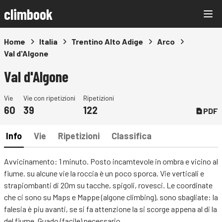
climbook
Home
Italia
Trentino Alto Adige
Arco
Val d'Algone
Val d'Algone
Vie
Vie con ripetizioni
Ripetizioni
60
39
122
PDF
Info
Vie
Ripetizioni
Classifica
Avvicinamento: 1 minuto. Posto incamtevole in ombra e vicino al
fiume. su alcune vie la roccia è un poco sporca. Vie verticali e
strapiombanti di 20m su tacche, spigoli, rovesci. Le coordinate
che ci sono su Maps e Mappe (algone climbing), sono sbagliate: la
falesia è piu avanti, se si fa attenzione la si scorge appena al di la
del fiume. Guado (facile) necessario