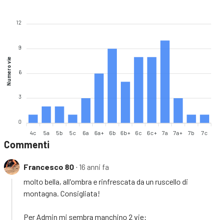
12
9
Numero vie
6
3
0
4c
5a
5b
5c
6a
6a+
6b
6b+
6c
6c+
7a
7a+
7b
7c
Commenti
Francesco 80
∙ 16 anni fa
molto bella, all'ombra e rinfrescata da un ruscello di
montagna. Consigliata!
Per Admin mi sembra manchino 2 vie: