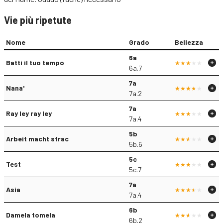
Vie più ripetute
Nome
Grado
Bellezza
6a
Batti il tuo tempo
6a.7
7a
Nana'
7a.2
7a
Ray ley ray ley
7a.4
5b
Arbeit macht strac
5b.6
5c
Test
5c.7
7a
Asia
7a.4
6b
Damela tomela
6b.2