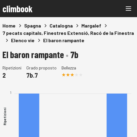
climbook
Home
Spagna
Catalogna
Margalef
7 pecats capitals, Finestres Extensió, Racó de la Finestra
Elenco vie
El baron rampante
El baron rampante
•
7b
Ripetizioni
Grado proposto
Bellezza
2
7b.7
1
Ripetizioni