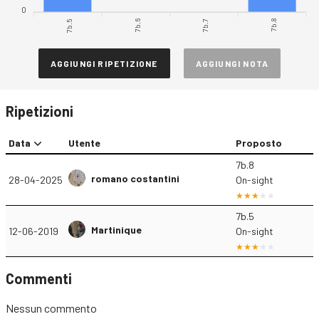
0
7b.5
7b.6
7b.7
7b.8
AGGIUNGI RIPETIZIONE
AGGIUNGI NOTA
Ripetizioni
Data
Utente
Proposto
7b.8
romano costantini
28-04-2025
On-sight
7b.5
Martinique
12-06-2019
On-sight
Commenti
Nessun commento