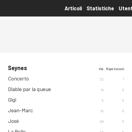
Articoli
Statistiche
Utent
Seynes
Vie
Ripetizioni
Concerto
22
1
Diable par la queue
14
0
Gigi
5
0
Jean-Marc
15
0
José
39
11
La Belle