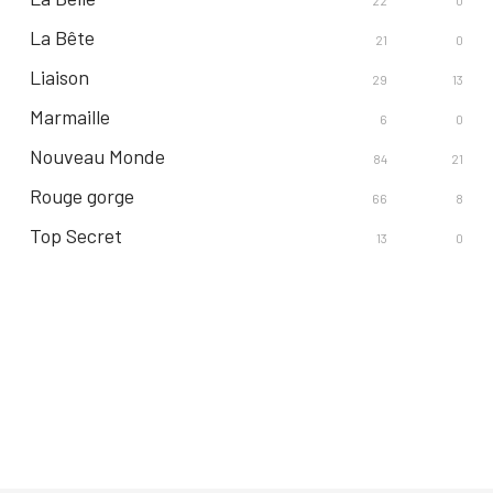
22
0
La Bête
21
0
Liaison
29
13
Marmaille
6
0
Nouveau Monde
84
21
Rouge gorge
66
8
Top Secret
13
0