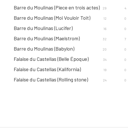
Barre du Moulinas (Piece en trois actes)
29
4
Barre du Moulinas (Moi Vouloir Toit)
12
0
Barre du Moulinas (Lucifer)
16
0
Barre du Moulinas (Maelstrom)
32
7
Barre du Moulinas (Babylon)
20
0
Falaise du Castellas (Belle Époque)
34
0
Falaise du Castellas (Kalifornia)
19
0
Falaise du Castellas (Rolling stone)
24
0