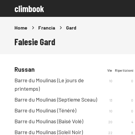
climbook
Home
Francia
Gard
Falesie Gard
Russan
Vie
Ripetizioni
Barre du Moulinas (Le jours de
10
0
printemps)
Barre du Moulinas (Septieme Sceau)
13
0
Barre du Moulinas (Ténéré)
10
0
Barre du Moulinas (Baisé Volé)
20
4
Barre du Moulinas (Soleil Noir)
22
8