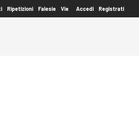
i
Ripetizioni
Falesie
Vie
Accedi
Registrati