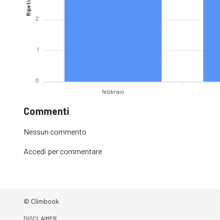
Ripetizioni
2
1
0
febbraio
Commenti
Nessun commento
Accedi
per commentare
© Climbook
DISCLAIMER