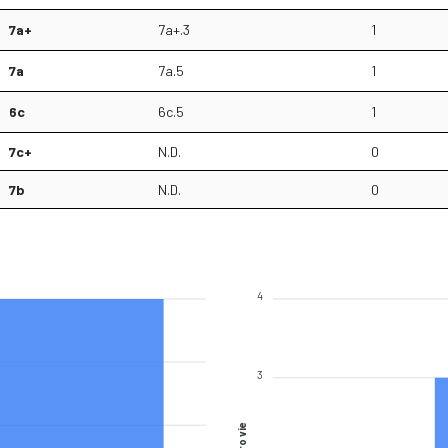
7a+
7a+.3
1
7a
7a.5
1
6c
6c.5
1
7c+
N.D.
0
7b
N.D.
0
4
3