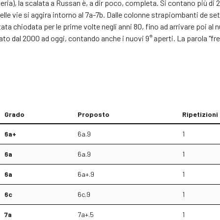
a), la scalata a Russan è, a dir poco, completa. Si contano più di 200 vie
a delle vie si aggira intorno al 7a-7b. Dalle colonne strapiombanti de
stata chiodata per le prime volte negli anni 80, fino ad arrivare poi al
ato dal 2000 ad oggi, contando anche i nuovi 9° aperti. La parola "f
Grado
Proposto
Ripetizioni
6a+
6a.9
1
6a
6a.9
1
6a
6a+.9
1
6c
6c.9
1
7a
7a+.5
1