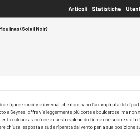
Articoli
Statistiche
Utent
Moulinas (Soleil Noir)
due signore rocciose invernali che dominano l'arrampicata del dipart
tto a Seynes, offre vie leggermente più corte e boulderose, ma non m
uesto calcare arancione e questo splendido fiume che scorre sotto i
re chiusa, esposta a sud e riparata dal vento per la sua posizione su