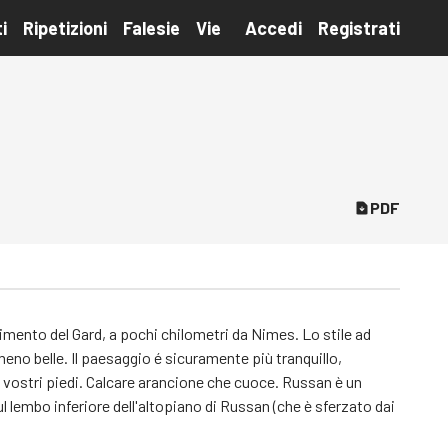
i
Ripetizioni
Falesie
Vie
Accedi
Registrati
PDF
imento del Gard, a pochi chilometri da Nimes. Lo stile ad
eno belle. Il paesaggio é sicuramente più tranquillo,
 vostri piedi. Calcare arancione che cuoce. Russan è un
l lembo inferiore dell'altopiano di Russan (che è sferzato dai