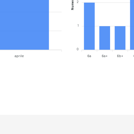
Numero vie
2
1
0
aprile
6a
6a+
6b+