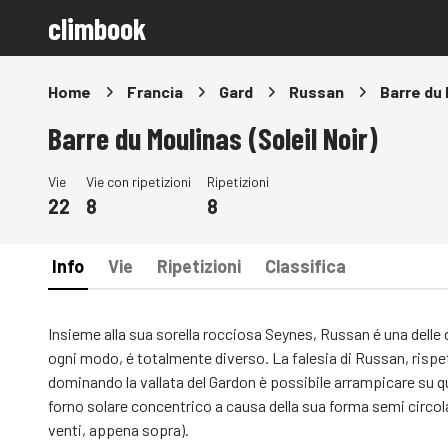
climbook
Home
Francia
Gard
Russan
Barre du 
Barre du Moulinas (Soleil Noir)
Vie
Vie con ripetizioni
Ripetizioni
22
8
8
Info
Vie
Ripetizioni
Classifica
Insieme alla sua sorella rocciosa Seynes, Russan é una delle 
ogni modo, é totalmente diverso. La falesia di Russan, rispe
dominando la vallata del Gardon è possibile arrampicare su q
forno solare concentrico a causa della sua forma semi circola
venti, appena sopra).