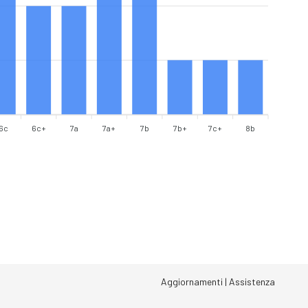
6c
6c+
7a
7a+
7b
7b+
7c+
8b
Aggiornamenti
|
Assistenza