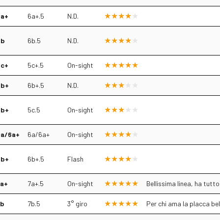
6a+
6a+.5
N.D.
6b
6b.5
N.D.
5c+
5c+.5
On-sight
6b+
6b+.5
N.D.
5b+
5c.5
On-sight
6a/6a+
6a/6a+
On-sight
6b+
6b+.5
Flash
7a+
7a+.5
On-sight
Bellissima linea, ha tutto
7b
7b.5
3° giro
Per chi ama la placca bel