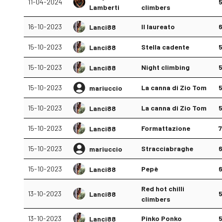
11-04-2024
Lamberti
climbers
16-10-2023
Il laureato
Lanci88
15-10-2023
Stella cadente
Lanci88
15-10-2023
Night climbing
Lanci88
15-10-2023
La canna di Zio Tom
mariuccio
15-10-2023
La canna di Zio Tom
Lanci88
15-10-2023
Formattazione
Lanci88
15-10-2023
Stracciabraghe
mariuccio
15-10-2023
Pepè
Lanci88
Red hot chilli
13-10-2023
Lanci88
climbers
13-10-2023
Pinko Ponko
Lanci88