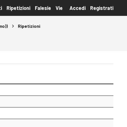
i
Ripetizioni
Falesie
Vie
Accedi
Registrati
mo))
Ripetizioni