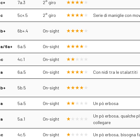
6c+
7a.3
2° giro
5c
5c+.5
2° giro
Serie di maniglie con mov
6b+
6b+.4
On-sight
6a/6a+
6a.5
On-sight
4c
4c.1
On-sight
6a
6a.5
On-sight
Con nidi tra le stalattiti
5b+
5b.5
On-sight
5a
5a.5
On-sight
Un pò erbosa
Un pò erbosa, qualche pla
5a
5a.1
On-sight
collegare
4c
4c.5
On-sight
Un pò erbosa, bisogna 