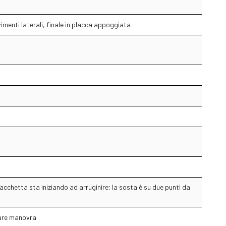
imenti laterali, finale in placca appoggiata
cchetta sta iniziando ad arruginire; la sosta è su due punti da
fare manovra