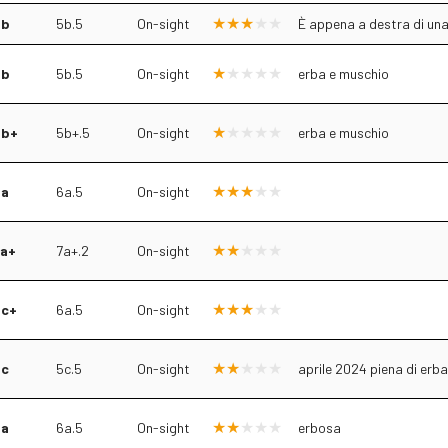
5b
5b.5
On-sight
È appena a destra di una 
5b
5b.5
On-sight
erba e muschio
5b+
5b+.5
On-sight
erba e muschio
6a
6a.5
On-sight
7a+
7a+.2
On-sight
5c+
6a.5
On-sight
5c
5c.5
On-sight
aprile 2024 piena di erba
6a
6a.5
On-sight
erbosa