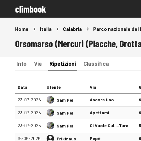
climbook
Home
Italia
Calabria
Parco nazionale del 
Orsomarso (Mercuri (Placche, Grotta
Info
Vie
Ripetizioni
Classifica
Data
Utente
Via
23-07-2026
Ancora Uno
Sam Pei
23-07-2026
Apettami
Sam Pei
23-07-2026
Ci Vuole Cul....Tura
Sam Pei
15-06-2026
Pepè
Frikinaus