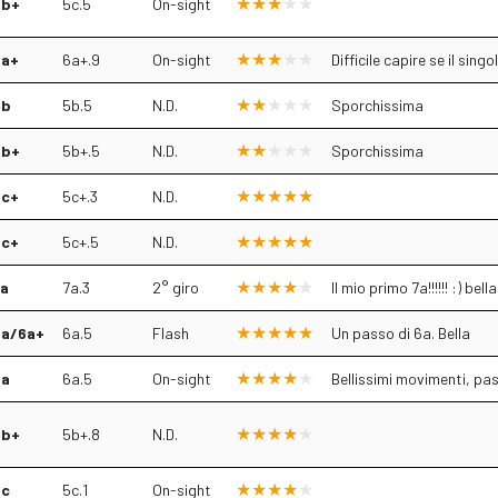
5b+
5c.5
On-sight
6a+
6a+.9
On-sight
Difficile capire se il si
5b
5b.5
N.D.
Sporchissima
5b+
5b+.5
N.D.
Sporchissima
5c+
5c+.3
N.D.
5c+
5c+.5
N.D.
7a
7a.3
2° giro
Il mio primo 7a!!!!!! :) bel
6a/6a+
6a.5
Flash
Un passo di 6a. Bella
6a
6a.5
On-sight
Bellissimi movimenti, pass
5b+
5b+.8
N.D.
5c
5c.1
On-sight