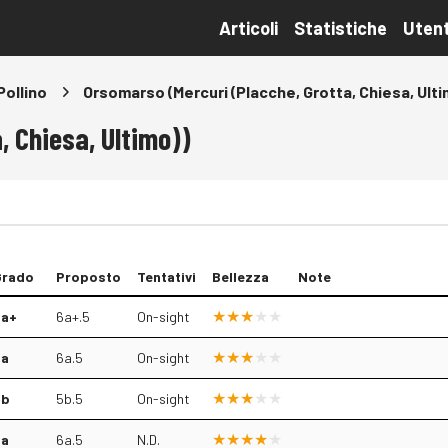
Articoli
Statistiche
Utent
Pollino
Orsomarso (Mercuri (Placche, Grotta, Chiesa, Ulti
, Chiesa, Ultimo))
Grado
Proposto
Tentativi
Bellezza
Note
6a+
6a+.5
On-sight
6a
6a.5
On-sight
5b
5b.5
On-sight
6a
6a.5
N.D.