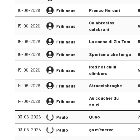
15-06-2026
Frenco Mercuri
Frikinaus
Calabresi vs
15-06-2026
Frikinaus
calabroni
15-06-2026
La canna di Zio Tom
Frikinaus
15-06-2026
Speriamo che tenga
Frikinaus
Red hot chilli
15-06-2026
Frikinaus
climbers
14-06-2026
Stracciabraghe
Frikinaus
Au coucher du
14-06-2026
Frikinaus
soleil...
03-06-2026
Quao
Paulo
03-06-2026
ça m’énerve
Paulo