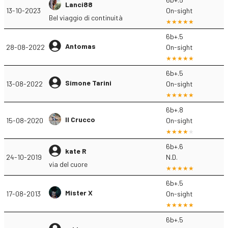
Lanci88
13-10-2023
On-sight
Bel viaggio di continuità
6b+.5
Antomas
28-08-2022
On-sight
6b+.5
Simone Tarini
13-08-2022
On-sight
6b+.8
Il Crucco
15-08-2020
On-sight
6b+.6
kate R
24-10-2019
N.D.
via del cuore
6b+.5
Mister X
17-08-2013
On-sight
6b+.5