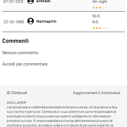
arkham
07-07-2013
On-sight
6b.5
Mattiapitti
22-02-1986
N.D.
Commenti
Nessun commento
Accedi
per commentare
© Climbook
Aggiornamenti
|
Assistenza
DISCLAIMER
L'arrampicata è un'attività potenzialmente pericolosa, chi la pratica lo fa a
suo rischio e pericolo. Climbook e i suoi utenti non sono responsabili di
eventuali incidenti che possano accadere utilizzando le informazioni
presenti sul sito. È responsabilità esclusiva dell'utente assicurarsi di
verificare sul posto, di volta in volta e con l'aiuto di persone esperte, le