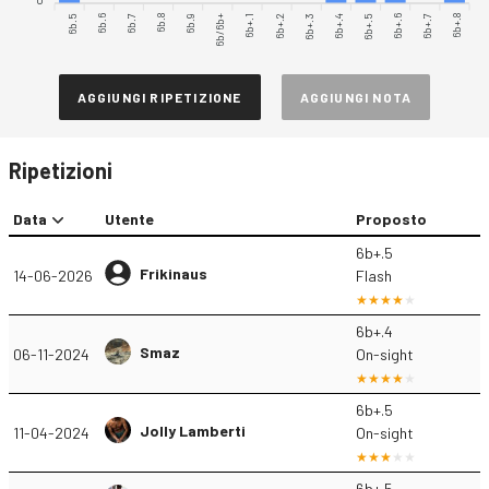
6b.5
6b.6
6b.7
6b.9
6b/6b+
6b+.1
6b+.2
6b+.3
6b+.4
6b+.6
6b+.7
6b+.8
6b.8
6b+.5
AGGIUNGI RIPETIZIONE
AGGIUNGI NOTA
Ripetizioni
Data
Utente
Proposto
6b+.5
Frikinaus
14-06-2026
Flash
6b+.4
Smaz
06-11-2024
On-sight
6b+.5
Jolly Lamberti
11-04-2024
On-sight
6b+.5