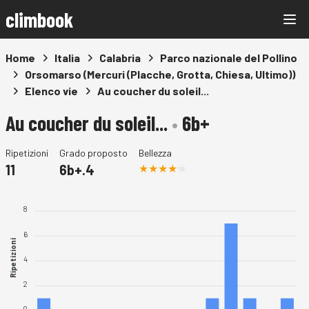
climbook
Home
Italia
Calabria
Parco nazionale del Pollino
Orsomarso (Mercuri (Placche, Grotta, Chiesa, Ultimo))
Elenco vie
Au coucher du soleil...
Au coucher du soleil...
•
6b+
Ripetizioni
Grado proposto
Bellezza
11
6b+.4
8
6
Ripetizioni
4
2
0