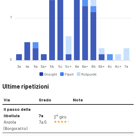
7
0
3a
4a
5a
5a+
5b
5c
5c+
6a
6a+
6b
6b+
6c
6c+
7a
Onsight
Flash
Rotpunkt
Ultime ripetizioni
Via
Grado
Note
Il passo della
libellula
7a
2° giro
Anzola
7a.5
(Borgoratto)