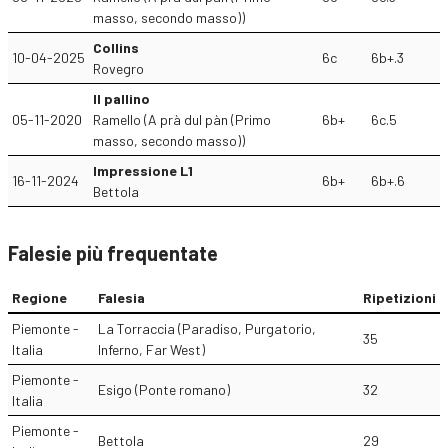
masso, secondo masso))
Collins
10-04-2025
6c
6b+.3
Rovegro
Il pallino
05-11-2020
Ramello (A prà dul pàn (Primo
6b+
6c.5
masso, secondo masso))
Impressione L1
16-11-2024
6b+
6b+.6
Bettola
Falesie più frequentate
Regione
Falesia
Ripetizioni
Piemonte -
La Torraccia (Paradiso, Purgatorio,
35
Italia
Inferno, Far West)
Piemonte -
Esigo (Ponte romano)
32
Italia
Piemonte -
Bettola
29