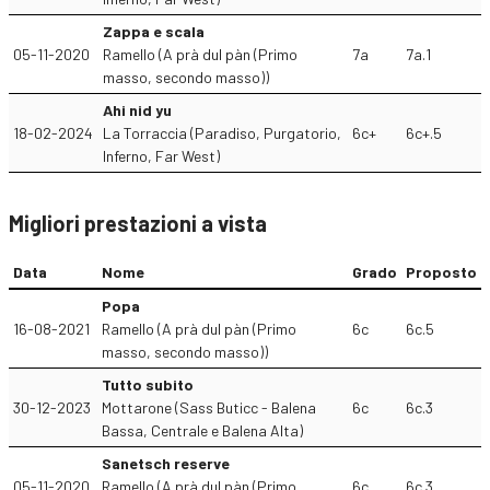
Zappa e scala
05-11-2020
Ramello (A prà dul pàn (Primo
7a
7a.1
masso, secondo masso))
Ahi nid yu
18-02-2024
La Torraccia (Paradiso, Purgatorio,
6c+
6c+.5
Inferno, Far West)
Migliori prestazioni a vista
Data
Nome
Grado
Proposto
Popa
16-08-2021
Ramello (A prà dul pàn (Primo
6c
6c.5
masso, secondo masso))
Tutto subito
30-12-2023
Mottarone (Sass Buticc - Balena
6c
6c.3
Bassa, Centrale e Balena Alta)
Sanetsch reserve
05-11-2020
Ramello (A prà dul pàn (Primo
6c
6c.3