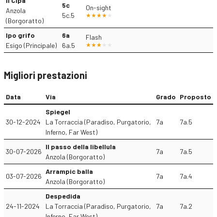
Il Cipa
5c
On-sight
Anzola
5c.5
(Borgoratto)
Ipo grifo
6a
Flash
Esigo (Principale)
6a.5
Migliori prestazioni
Data
Via
Grado
Proposto
Spiegel
30-12-2024
La Torraccia (Paradiso, Purgatorio,
7a
7a.5
Inferno, Far West)
Il passo della libellula
30-07-2026
7a
7a.5
Anzola (Borgoratto)
Arrampic balla
03-07-2026
7a
7a.4
Anzola (Borgoratto)
Despedida
24-11-2024
La Torraccia (Paradiso, Purgatorio,
7a
7a.2
Inferno, Far West)