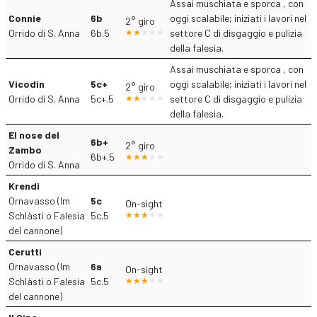
Assai muschiata e sporca , con
Connie
6b
oggi scalabile; iniziati i lavori nel
2° giro
Orrido di S. Anna
6b.5
settore C di disgaggio e pulizia
della falesia.
Assai muschiata e sporca , con
Vicodin
5c+
oggi scalabile; iniziati i lavori nel
2° giro
Orrido di S. Anna
5c+.5
settore C di disgaggio e pulizia
della falesia.
El nose del
6b+
2° giro
Zambo
6b+.5
Orrido di S. Anna
Krendi
Ornavasso (Im
5c
On-sight
Schlàsti o Falesia
5c.5
del cannone)
Cerutti
Ornavasso (Im
6a
On-sight
Schlàsti o Falesia
5c.5
del cannone)