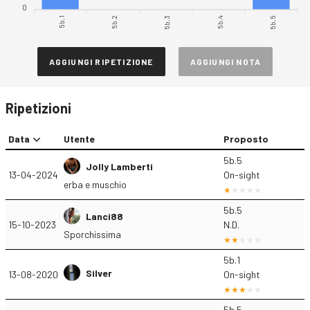
0
5b.1
5b.2
5b.4
5b.5
5b.3
AGGIUNGI RIPETIZIONE
AGGIUNGI NOTA
Ripetizioni
Data
Utente
Proposto
5b.5
Jolly Lamberti
13-04-2024
On-sight
erba e muschio
5b.5
Lanci88
15-10-2023
N.D.
Sporchissima
5b.1
Silver
13-08-2020
On-sight
5b.5