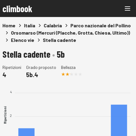
climbook
Home
Italia
Calabria
Parco nazionale del Pollino
Orsomarso (Mercuri (Placche, Grotta, Chiesa, Ultimo))
Elenco vie
Stella cadente
Stella cadente
•
5b
Ripetizioni
Grado proposto
Bellezza
4
5b.4
4
Ripetizioni
2